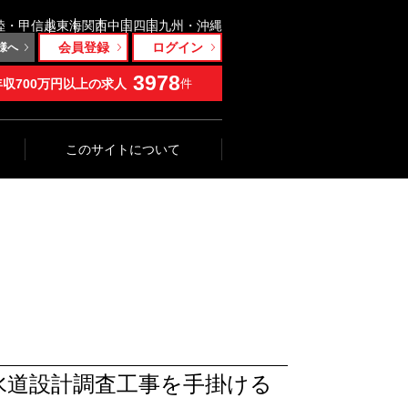
陸・甲信越
東海
関西
中国
四国
九州・沖縄
会員登録
ログイン
様へ
3978
年収700万円以上の求人
件
このサイトについて
水道設計調査工事を手掛ける