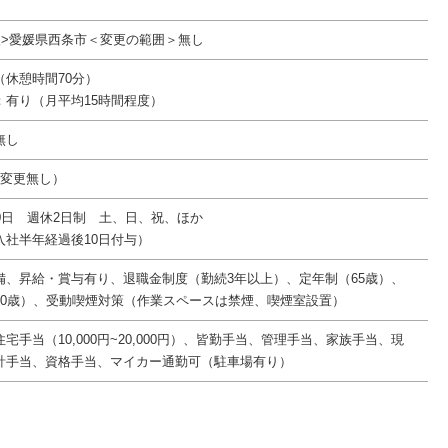
後>愛媛県西条市＜変更の範囲＞無し
30（休憩時間70分）
：有り（月平均15時間程度）
無し
件変更無し）
0日 週休2日制 土、日、祝、ほか
入社半年経過後10日付与）
備、昇給・賞与有り、退職金制度（勤続3年以上）、定年制（65歳）、
70歳）、受動喫煙対策（作業スペースは禁煙、喫煙室設置）
宅手当（10,000円~20,000円）、皆勤手当、管理手当、家族手当、現
計手当、資格手当、マイカー通勤可（駐車場有り）