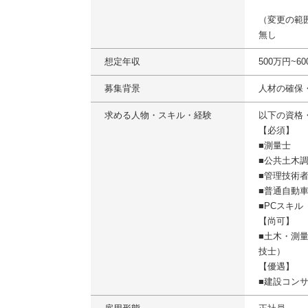
（変更の範
無し
想定年収
500万円~
募集背景
人材の確保
求める人物・スキル・経験
以下の資格
【必須】
■測量士
■公共土木
■管理技術
■普通自動
■PCスキル（M
【尚可】
■土木・測
技士）
【優遇】
■建設コン