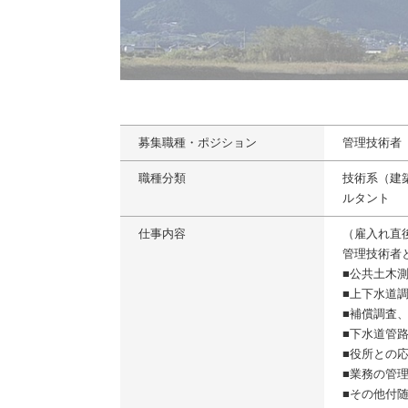
募集職種・ポジション
管理技術者
職種分類
技術系（建
ルタント
仕事内容
（雇入れ直
管理技術者
■公共土木
■上下水道
■補償調査
■下水道管
■役所との
■業務の管
■その他付