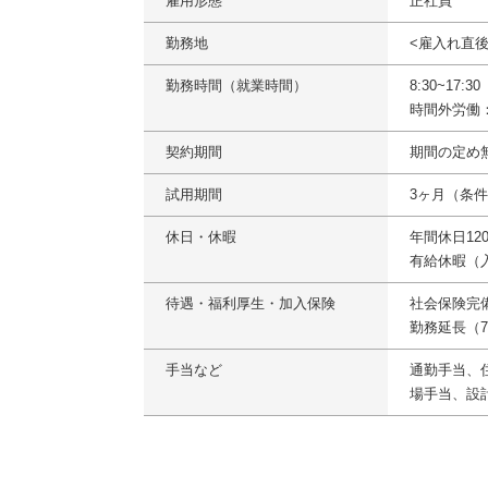
雇用形態
正社員
勤務地
<雇入れ直
勤務時間（就業時間）
8:30~17:
時間外労働
契約期間
期間の定め
試用期間
3ヶ月（条
休日・休暇
年間休日12
有給休暇（
待遇・福利厚生・加入保険
社会保険完
勤務延長（
手当など
通勤手当、住
場手当、設