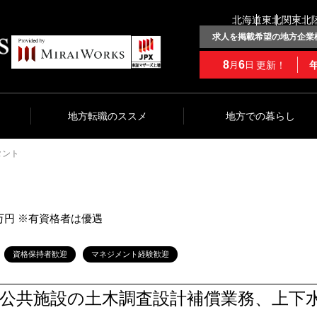
北海道
東北
関東
北
求人を掲載希望の地方企業
8
6
更新！
月
日
地方転職のススメ
地方での暮らし
タント
00万円 ※有資格者は優遇
資格保持者歓迎
マネジメント経験歓迎
公共施設の土木調査設計補償業務、上下