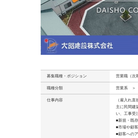
募集職種・ポジション
営業職（次
職種分類
営業系 ＞
仕事内容
（雇入れ直
主に民間建
い、工事受
■新規・既
■市場や顧
■顧客への