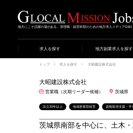
地方にこそ活躍の場がある。管理職・経営幹部のための地方求人メディアGMJ
求人を探す
地方副業求人を探す
トップ
求人を探す
大昭建設株式会社
大昭建設株式会社
営業職（次期リーダー候補）
茨城県
設立30年以上
地域密着型経営
資格取得支援・手
茨城県南部を中心に、土木・