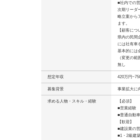
■社内での
次期リーダ
略立案から
ます。
【顧客につ
県内の民間
には社有車
基本的には
（変更の範
無し
想定年収
420万円~
募集背景
事業拡大に
求める人物・スキル・経験
【必須】
■営業経験
■普通自動
【歓迎】
■建設業の
■1・2級