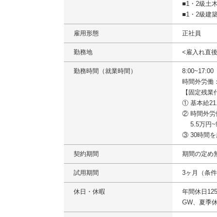
■1・2級
■1・2級建
雇用形態
正社員
勤務地
<雇入れ直
勤務時間（就業時間）
8:00~17:
時間外労働
【固定残業
① 基本給2
② 時間外
5.5万円~
③ 30時
契約期間
期間の定め
試用期間
3ヶ月（条
休日・休暇
年間休日12
GW、夏季