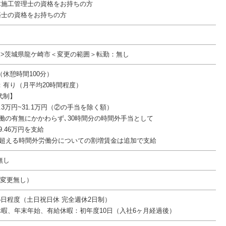
土木施工管理士の資格をお持ちの方
築士の資格をお持ちの方
後>茨城県龍ケ崎市＜変更の範囲＞転勤：無し
00（休憩時間100分）
：有り（月平均20時間程度）
代制】
1.3万円~31.1万円（②の手当を除く額）
労働の有無にかかわらず､30時間分の時間外手当として
9.46万円を支給
間を超える時間外労働分についての割増賃金は追加で支給
無し
件変更無し）
5日程度（土日祝日休 完全週休2日制）
休暇、年末年始、有給休暇：初年度10日（入社6ヶ月経過後）