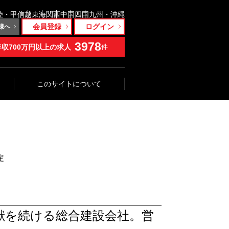
陸・甲信越
東海
関西
中国
四国
九州・沖縄
会員登録
ログイン
様へ
3978
年収700万円以上の求人
件
このサイトについて
定
献を続ける総合建設会社。営