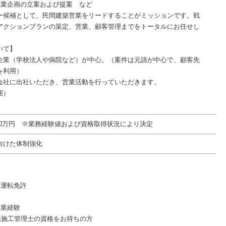
営業企画の立案および提案 など
ー候補として、民間建築営業をリードすることがミッションです。戦
アクションプランの策定、営業、顧客管理までをトータルにお任せし
いて】
企業（学校法人や病院など）が中心。（案件は元請が中心で、顧客先
を利用）
会社に出社いただき、営業活動を行っていただきます。
囲）
750万円 ※業務経験値および資格取得状況により決定
向けた体制強化
車運転免許
営業経験
建築施工管理士の資格をお持ちの方