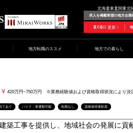
北海道
東北
関東
北
求人を掲載希望の地方企業
8
6
更新！
月
日
地方転職のススメ
地方での暮らし
420万円~750万円 ※業務経験値および資格取得状況により決
当てあり
バイク・車通勤可能
転勤なし
資格保持者歓迎
建築工事を提供し、地域社会の発展に貢