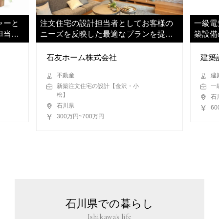
ャーと
注文住宅の設計担当者としてお客様の
一級電
担当い
ニーズを反映した最適なプランを提案
築設備
していただきます
いただ
石友ホーム株式会社
建築
不動産
建
新築注文住宅の設計【金沢・小
一
松】
石
石川県
60
300万円~700万円
石川県での暮らし
Ishikawa's life