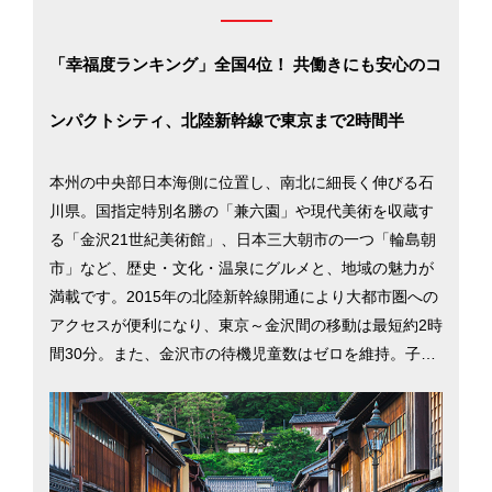
「幸福度ランキング」全国4位！ 共働きにも安心のコ
ンパクトシティ、北陸新幹線で東京まで2時間半
本州の中央部日本海側に位置し、南北に細長く伸びる石
川県。国指定特別名勝の「兼六園」や現代美術を収蔵す
る「金沢21世紀美術館」、日本三大朝市の一つ「輪島朝
市」など、歴史・文化・温泉にグルメと、地域の魅力が
満載です。2015年の北陸新幹線開通により大都市圏への
アクセスが便利になり、東京～金沢間の移動は最短約2時
間30分。また、金沢市の待機児童数はゼロを維持。子育
て支援が充実しているため女性が働きやすく、女性就業
率は全国2位（2015年）にランクインしています。「生
活」「雇用」「安全」「医療」など40の指標から幸せ度
をランキング化した「幸福度ランキング」でも、全国4位