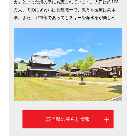
カ」といった海の幸にも恵まれています。人口は約108
万人。街のにぎわいは北陸随一で、教育や医療は高水
準。また、都市部であってもスキーや海水浴が楽しめる
自然が身近で、子育て世帯に喜ばれています。東京まで
新幹線で約2時間とアクセスも便利。都道府県別移住希望
地ランキング（2017年）では10位にランクインしていま
す。そんな富山県の移住に役立つ情報を、富山市と高岡
市を中心に紹介します。
該当県の暮らし情報