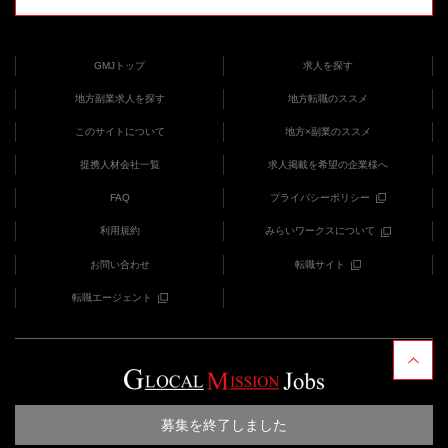
GMJトップ
求人を探す
地方副業求人を探す
地方転職のススメ
このサイトについて
地方×副業のススメ
提携人材会社一覧
求人掲載を希望の企業様へ
FAQ
プライバシーポリシー
利用規約
みらいワークスについて
お問い合わせ
転職サイト
転職エージェント
COPYRIGHT (C) みらいワークス provides GMJ
募集を終了しました