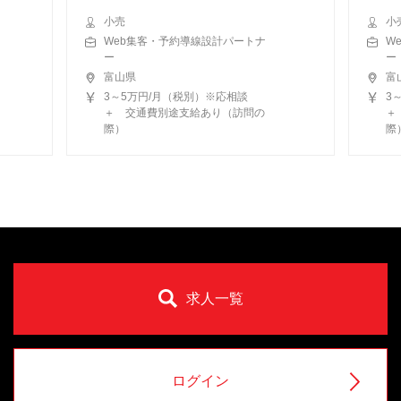
小売
小
Web集客・予約導線設計パートナ
W
ー
ー
富山県
富
3～5万円/月（税別）※応相談
3
＋ 交通費別途支給あり（訪問の
＋
際）
際
求人一覧
ログイン