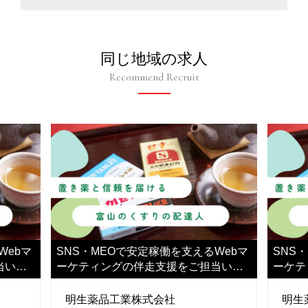
同じ地域の求人
Recommend Recruit
Webマ
SNS・MEOで安定稼働を支えるWebマ
SNS
当いた
ーケティングの伴走支援をご担当いた
ーケテ
だきます
だきま
明生薬品工業株式会社
明生