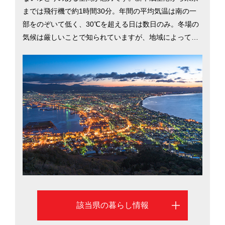
までは飛行機で約1時間30分。年間の平均気温は南の一
部をのぞいて低く、30℃を超える日は数日のみ。冬場の
気候は厳しいことで知られていますが、地域によって環
境は異なります。知床、函館、十勝、石狩など道内のい
たるところにある雄大な自然や、新鮮な海の幸・乳製品
など、観光地として人気の高い北海道ですが、「都道府
県魅力度ランキング」で10年連続トップ（2018）。生活
するうえでも魅力にあふれている北海道の移住に役立つ
情報を、札幌市、旭川市、函館市を中心にご紹介しま
す。
該当県の暮らし情報