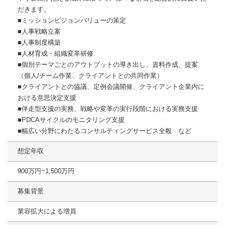
だきます。
■ミッションビジョンバリューの策定
■人事戦略立案
■人事制度構築
■人材育成・組織変革研修
■個別テーマごとのアウトプットの導き出し、資料作成、提案
（個人/チーム作業、クライアントとの共同作業）
■クライアントとの協議、定例会議開催、クライアント企業内に
おける意思決定支援
■伴走型支援の実務、戦略や変革の実行段階における実務支援
■PDCAサイクルのモニタリング支援
■幅広い分野にわたるコンサルティングサービス全般 など
想定年収
900万円~1,500万円
募集背景
業容拡大による増員