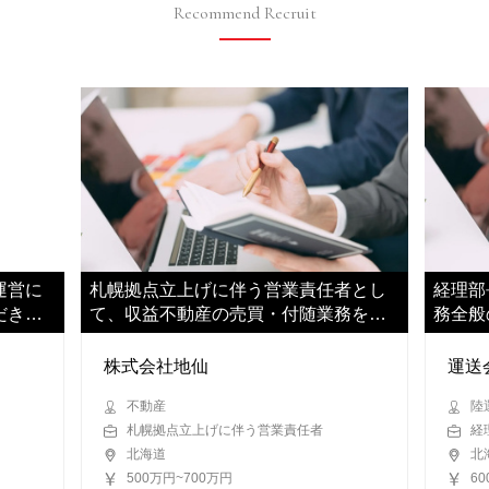
Recommend Recruit
運営に
札幌拠点立上げに伴う営業責任者とし
経理部
だきま
て、収益不動産の売買・付随業務をお
務全般
任せします
だきま
株式会社地仙
運送
不動産
陸
札幌拠点立上げに伴う営業責任者
経
北海道
北
500万円~700万円
6