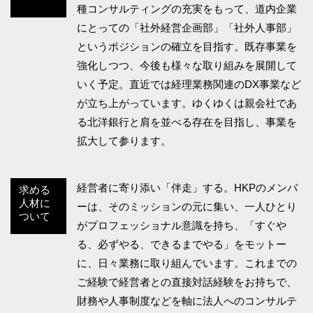
種コンサルティングの充実をもって、道内企業
にとっての「社外経営企画部」「社外人事部」
というポジションの確立を目指す。既存事業を
強化しつつ、今後も様々な取り組みを展開して
いく予定。直近では経理業務関連のDX事業など
が立ち上がっています。ゆくゆくは親会社であ
る北洋銀行と肩を並べる存在を目指し、事業を
拡大して参ります。
経営者に寄り添い「伴走」する。HKPのメンバ
求める
人材に
ーは、そのミッションの元に集い、一人ひとり
ついて
がプロフェッショナル意識を持ち、「すぐや
る、必ずやる、できるまでやる」をモットー
に、日々業務に取り組んでいます。これまでの
ご経験で経営者との直接対話経験をお持ちで、
財務や人事制度などを軸に法人へのコンサルテ