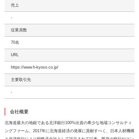
売上
-
従業員数
70名
URL
https://www.h-kyoso.co.jp/
主要取引先
-
会社概要
北海道最大の地銀である北洋銀行100%出資の希少な地場コンサルティ
ングファーム。2017年に北海道経済の発展に貢献すべく、日本人材機構
と北洋銀行により戦略子会社として設立されて以来、既存の銀行やコン