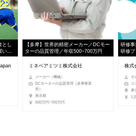
者とし
【多摩】世界的精密メーカー／DCモー
研修事
躍いた
ターの品質管理／年収500~700万円
研修プ
せしま
apan
ミネベアミツミ株式会社
株式
メーカー（機械）
そ
DCモーターの品質管理（多摩事業
コ
所）
東
東京都
1,
500万円~700万円