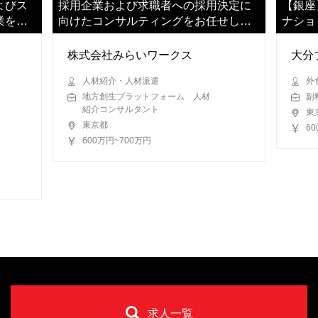
よびス
採用企業および求職者への採用決定に
【銀座
業をご
向けたコンサルティングをお任せしま
ナショ
す
株式会社みらいワークス
大分
人材紹介・人材派遣
外
地方創生プラットフォーム 人材
副
紹介コンサルタント
東
東京都
6
600万円~700万円
求人一覧