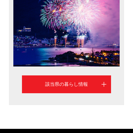
は安心して子どもを産み、育てられるよう多子世帯の保
育料を減免。女性の就業率全国 2位や高齢者就業率は日
本一（2015年）など誰にでも居場所がある県づくりを進
めています。長野市と松本市を中心に、長野県への移住
を検討するのに役立つ情報を掲載しています。北アルプ
スをのぞむ雄大な自然と、大都市圏への好アクセスが魅
力の長野県。認定NPO法人ふるさと回帰支援センター
（東京）による移住希望地域ランキングでは「ちょうど
いい田舎」が評価され、2年連続1位に輝いたばかり。ま
ち暮らしも里山暮らしもかなえる魅力があります。温泉
の数は全国2位で、上高地や黒部ダム、松本城や志賀高原
該当県の暮らし情報
など観光名所も豊富。信州ワインのほか、信州ジビエや
大王わさびなど食の豊かさも魅力です。長野県は安心し
て子どもを産み、育てられるよう多子世帯の保育料を減
免。女性の就業率全国2位や高齢者就業率は日本一（201
5年）など誰にでも居場所がある県づくりを進めていま
す。長野市と松本市を中心に、長野県への移住を検討す
るのに役立つ情報を掲載しています。