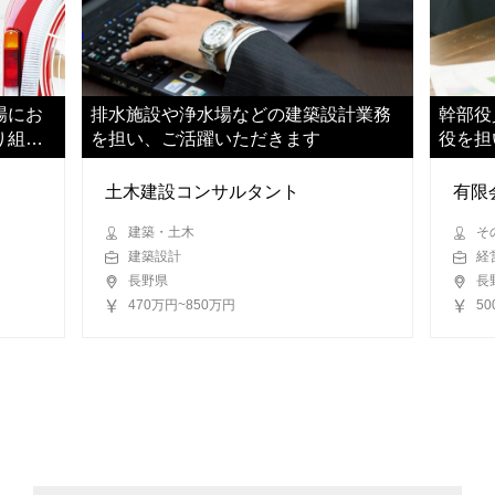
場にお
排水施設や浄水場などの建築設計業務
幹部役
り組ん
を担い、ご活躍いただきます
役を担
ただき
土木建設コンサルタント
有限
建築・土木
そ
建築設計
経
長野県
長
470万円~850万円
5