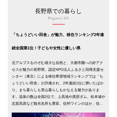
長野県での暮らし
Nagano's life
「ちょうどいい田舎」が魅力、移住ランキング2年連
続全国第1位！子どもや女性に優しい県
北アルプスをのぞむ雄大な自然と、大都市圏への好アク
セスが魅力の長野県。認定NPO法人ふるさと回帰支援セ
ンター（東京）による移住希望地域ランキングでは「ち
ょうどいい田舎」が評価され、2年連続1位に輝いたばか
り。まち暮らしも里山暮らしもかなえる魅力がありま
す。温泉の数は全国2位で、上高地や黒部ダム、松本城や
志賀高原など観光名所も豊富。信州ワインのほか、信州
ジビエや大王わさびなど食の豊かさも魅力です。長野県