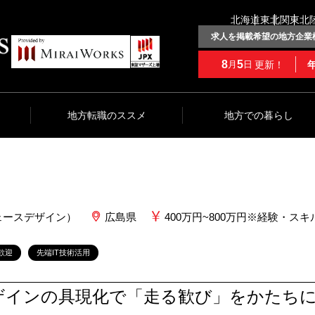
北海道
東北
関東
北
求人を掲載希望の地方企業
8
5
更新！
月
日
地方転職のススメ
地方での暮らし
ェースデザイン）
広島県
400万円~800万円※経験・ス
歓迎
先端IT技術活用
インの具現化で「走る歓び」をかたちに