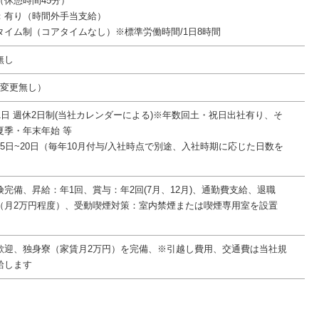
45（休憩時間45分）
：有り（時間外手当支給）
タイム制（コアタイムなし）※標準労働時間/1日8時間
無し
件変更無し）
1日 週休2日制(当社カレンダーによる)※年数回土・祝日出社有り、そ
夏季・年末年始 等
5日~20日（毎年10月付与/入社時点で別途、入社時期に応じた日数を
完備、昇給：年1回、賞与：年2回(7月、12月)、通勤費支給、退職
（月2万円程度）、受動喫煙対策：室内禁煙または喫煙専用室を設置
ン歓迎、独身寮（家賃月2万円）を完備、※引越し費用、交通費は当社規
給します