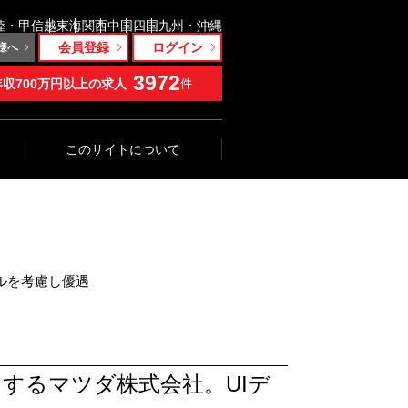
陸・甲信越
東海
関西
中国
四国
九州・沖縄
会員登録
ログイン
様へ
3972
年収700万円以上の求人
件
このサイトについて
キルを考慮し優遇
するマツダ株式会社。UIデ