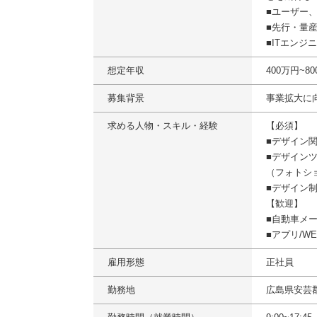
■ユーザー
■先行・量
■ITエンジ
想定年収
400万円~
募集背景
事業拡大に
求める人物・スキル・経験
【必須】
■デザイン
■デザイン
（フォトショ
■デザイン
【歓迎】
■自動車メ
■アプリ/W
雇用形態
正社員
勤務地
広島県安芸