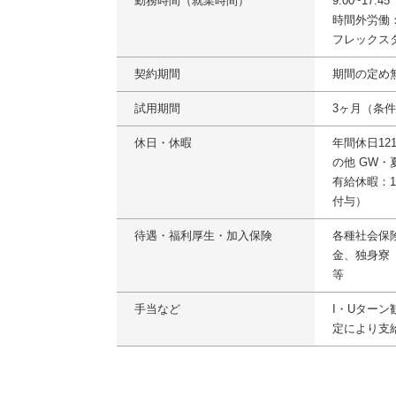
勤務時間（就業時間）
9:00~17:
時間外労働
フレックス
契約期間
期間の定め
試用期間
3ヶ月（条
休日・休暇
年間休日12
の他 GW・
有給休暇：1
付与）
待遇・福利厚生・加入保険
各種社会保険
金、独身寮
等
手当など
I・Uター
定により支