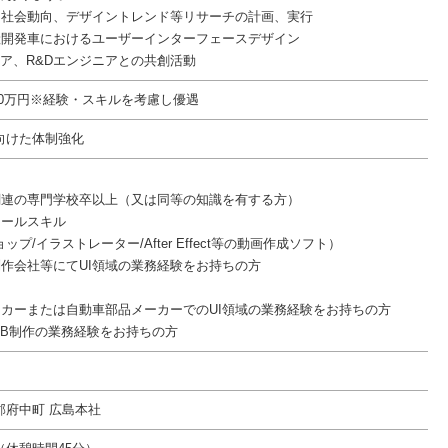
、社会動向、デザイントレンド等リサーチの計画、実行
産開発車におけるユーザーインターフェースデザイン
ニア、R&Dエンジニアとの共創活動
800万円※経験・スキルを考慮し優遇
向けた体制強化
関連の専門学校卒以上（又は同等の知識を有する方）
ツールスキル
ップ/イラストレーター/After Effect等の動画作成ソフト）
制作会社等にてUI領域の業務経験をお持ちの方
ーカーまたは自動車部品メーカーでのUI領域の業務経験をお持ちの方
EB制作の業務経験をお持ちの方
郡府中町 広島本社