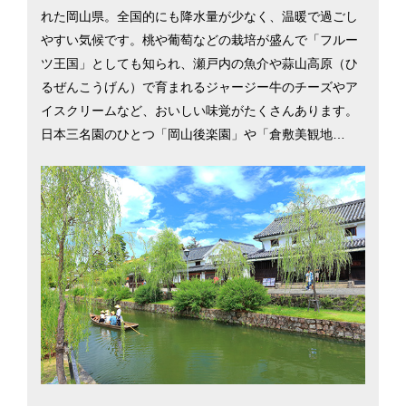
れた岡山県。全国的にも降水量が少なく、温暖で過ごし
やすい気候です。桃や葡萄などの栽培が盛んで「フルー
ツ王国」としても知られ、瀬戸内の魚介や蒜山高原（ひ
るぜんこうげん）で育まれるジャージー牛のチーズやア
イスクリームなど、おいしい味覚がたくさんあります。
日本三名園のひとつ「岡山後楽園」や「倉敷美観地
区」、温泉郷の「美作三湯」など観光スポットも多く、
夏は海水浴、冬はスキーや温泉など県内のレジャーも充
実しています。県には4つの高速道路、JR岡山駅からは6
本の在来線が東西南北に張り巡らされ、本州と四国・九
州を結び、大阪や福岡など近郊の大都市へ行くのにも便
利です。また、全国でもトップクラスの医師数を誇り、
豊かな自然環境の中で安心して子育てができるのも魅力
です。岡山市と倉敷市を中心に岡山県での暮らしを考え
る際に役立つ情報を掲載しています