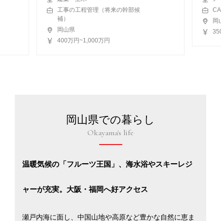
工事の工程管理（将来の幹部候
C
補）
岡
岡山県
3
400万円~1,000万円
岡山県での暮らし
Okayama's life
温暖気候の「フルーツ王国」、海水浴やスキーレジ
ャーが充実。大阪・福岡へ好アクセス
瀬戸内海に面し、中国山地や高原など豊かな自然に恵ま