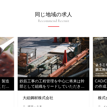
同じ地域の求人
Recommend Recruit
、製造
鉄筋工事の工程管理を中心に将来は幹
CAD
くださ
部として組織をリードしていただきま
の作成
す
ただき
大組鋼材株式会社
株式
建築・土木
メ