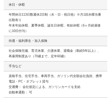
休日・休暇
年間休日113日数週休2⽇制（⽔・⽇・祝⽇他）※⽉1回⽔曜当番
出勤有り
年末年始休暇、夏季休暇、誕⽣⽇休暇、有給休暇（6ヶ⽉経過後
に10⽇付与）
待遇・福利厚生・加入保険
社会保険完備、育児休業、介護休業、退職⾦（勤続5年以上）、
再雇⽤制度あり（70歳まで、定年60歳）
手当など
資格⼿当、住宅⼿当、⾞両⼿当、ガソリン代全額会社負担、携帯
電話・PC・タブレット貸与
交通費： 会社規定による、ガソリンカードを⽀給
⾃動⾞通勤： 可