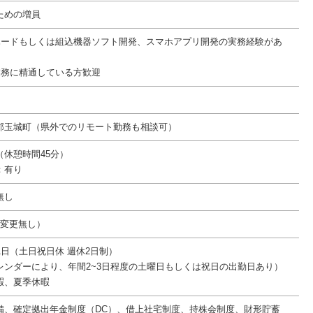
ための増員
ハードもしくは組込機器ソフト開発、スマホアプリ開発の実務経験があ
業務に精通している方歓迎
郡玉城町（県外でのリモート勤務も相談可）
55（休憩時間45分）
：有り
無し
件変更無し）
1日（土日祝日休 週休2日制）
レンダーにより、年間2~3日程度の土曜日もしくは祝日の出勤日あり）
暇、夏季休暇
備、確定拠出年金制度（DC）、借上社宅制度、持株会制度、財形貯蓄