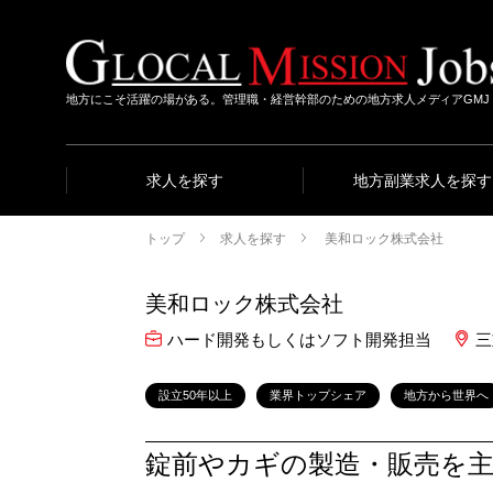
地方にこそ活躍の場がある。管理職・経営幹部のための地方求人メディアGMJ
求人を探す
地方副業求人を探す
トップ
求人を探す
美和ロック株式会社
美和ロック株式会社
ハード開発もしくはソフト開発担当
三
設立50年以上
業界トップシェア
地方から世界へ
錠前やカギの製造・販売を