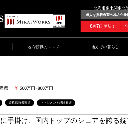
北海道
東北
関東
北
求人を掲載希望の地方企業
8
7
更新！
月
日
地方転職のススメ
地方での暮らし
重県
500万円~800万円
資格保持者歓迎
マネジメント経験歓迎
主に手掛け、国内トップのシェアを誇る錠