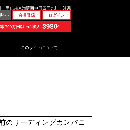
陸・甲信越
東海
関西
中国
四国
九州・沖縄
会員登録
ログイン
様へ
3980
年収700万円以上の求人
件
このサイトについて
前のリーディングカンパニ