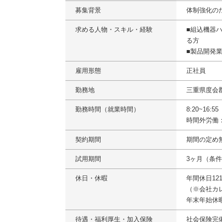
募集背景
体制強化の
求める人物・スキル・経験
■組込機器
る方
■製品開発
雇用形態
正社員
勤務地
三重県度会
勤務時間（就業時間）
8:20~16:
時間外労働
契約期間
期間の定め
試用期間
3ヶ月（条
休日・休暇
年間休日12
（※会社カ
年末年始休
待遇・福利厚生・加入保険
社会保険完