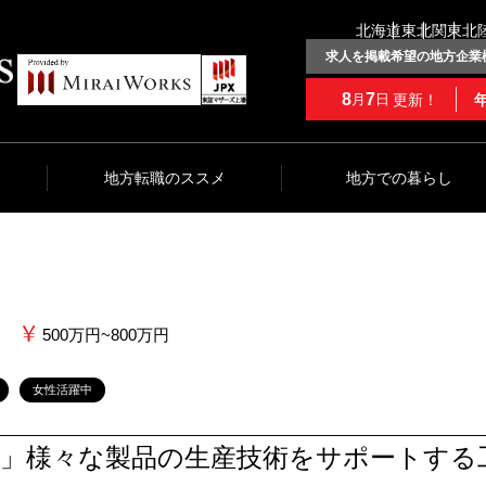
北海道
東北
関東
北
求人を掲載希望の地方企業
8
7
更新！
月
日
地方転職のススメ
地方での暮らし
500万円~800万円
女性活躍中
へ」様々な製品の生産技術をサポートする