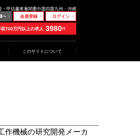
陸・甲信越
東海
関西
中国
四国
九州・沖縄
会員登録
ログイン
様へ
3980
年収700万円以上の求人
件
このサイトについて
工作機械の研究開発メーカ