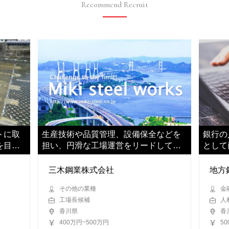
Recommend Recruit
トに取
生産技術や品質管理、設備保全などを
銀行の
を目指
担い、円滑な工場運営をリードしてい
として
ただきます
担当い
三木鋼業株式会社
地方
その他の業種
金
工場長候補
人
香川県
香
400万円~500万円
5