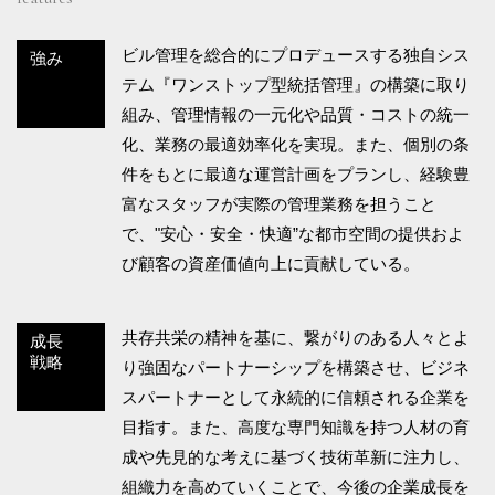
ビル管理を総合的にプロデュースする独自シス
強み
テム『ワンストップ型統括管理』の構築に取り
組み、管理情報の一元化や品質・コストの統一
化、業務の最適効率化を実現。また、個別の条
件をもとに最適な運営計画をプランし、経験豊
富なスタッフが実際の管理業務を担うこと
で、"安心・安全・快適”な都市空間の提供およ
び顧客の資産価値向上に貢献している。
共存共栄の精神を基に、繋がりのある人々とよ
成長
戦略
り強固なパートナーシップを構築させ、ビジネ
スパートナーとして永続的に信頼される企業を
目指す。また、高度な専門知識を持つ人材の育
成や先見的な考えに基づく技術革新に注力し、
組織力を高めていくことで、今後の企業成長を