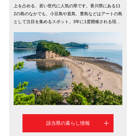
上を占める、若い世代に人気の県です。香川県にある11
2の島のなかでも、小豆島や直島、豊島などはアートの島
として注目を集めるスポット。3年に1度開催される現代
アートの祭典「瀬戸内国際芸術祭」は年間100万人を超
える来場者が訪れ、世界中からやってくる観光客でにぎ
わいます。のどかな風景が残る瀬戸内海の島々へはフェ
リーでアクセスでき、気軽に海の空気を感じられます。
四国の玄関口としての顔を持つ高松駅がある高松市は、
都市の利便性が担保されています。医療機関も充実して
いて、人口当たりの救急病院数や医師・看護師数は全国
上位。さらにICT（情報通信技術）を活用した遠隔医療
ネットワークを全国に先駆けて導入した県として知ら
れ、地方でも高水準の医療が受けられます。
該当県の暮らし情報