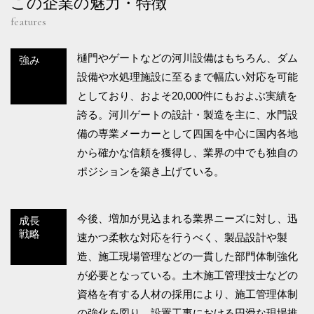
この企業の魅力・特徴
features
樋門やゲートなどの河川設備はもちろん、ダム
強み
設備や水処理施設に至るまで幅広い対応を可能
としており、およそ20,000件にもおよぶ実績を
誇る。河川ゲートの設計・製造を主に、水門設
備の専業メーカーとして四国を中心に国内各地
から確かな信頼を獲得し、業界の中でも独自の
ポジションを築き上げている。
今後、増加が見込まれる業界ニーズに対し、迅
成長
戦略
速かつ柔軟な対応を行うべく、製品設計や製
造、施工現場管理などの一貫した部門体制強化
が必要となっている。土木施工管理技士などの
資格を有する人材の採用により、施工管理体制
の強化を図り、設置工事における円滑な現場推