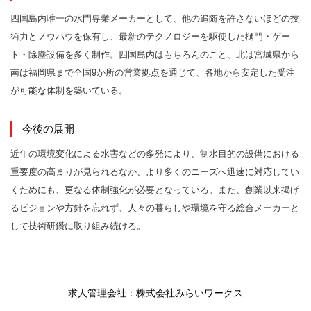
四国島内唯一の水門専業メーカーとして、他の追随を許さないほどの技
術力とノウハウを保有し、最新のテクノロジーを駆使した樋門・ゲー
ト・除塵設備を多く制作。四国島内はもちろんのこと、北は宮城県から
南は福岡県まで全国9か所の営業拠点を通じて、各地から安定した受注
が可能な体制を築いている。
今後の展開
近年の環境変化による水害などの多発により、制水目的の設備における
重要度の高まりが見られるなか、より多くのニーズへ迅速に対応してい
くためにも、更なる体制強化が必要となっている。また、創業以来掲げ
るビジョンや方針を忘れず、人々の暮らしや環境を守る総合メーカーと
して技術研鑽に取り組み続ける。
求人管理会社：株式会社みらいワークス