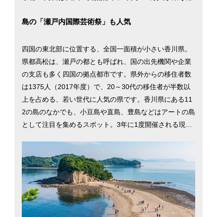
島の「瀬戸内国際芸術祭」も人気
四国の東北部に位置する、全国一面積が小さい香川県。
県都高松は、瀬戸の都とも呼ばれ、国の出先機関や企業
の支店も多く四国の拠点都市です。県外からの移住者数
は1375人（2017年度）で、20～30代の移住者が半数以
上を占める、若い世代に人気の県です。香川県にある11
2の島のなかでも、小豆島や直島、豊島などはアートの島
として注目を集めるスポット。3年に1度開催される現代
アートの祭典「瀬戸内国際芸術祭」は年間100万人を超
える来場者が訪れ、世界中からやってくる観光客でにぎ
わいます。のどかな風景が残る瀬戸内海の島々へはフェ
リーでアクセスでき、気軽に海の空気を感じられます。
四国の玄関口としての顔を持つ高松駅がある高松市は、
都市の利便性が担保されています。医療機関も充実して
いて、人口当たりの救急病院数や医師・看護師数は全国