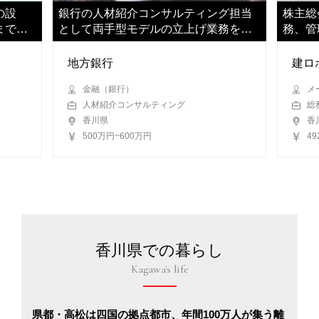
の設
銀行の人材紹介コンサルティング担当
株主総
までを
として両手型モデルの立上げ業務をご
務、管
担当いただきます
お任せ
地方銀行
建ロ
金融（銀行）
メ
人材紹介コンサルティング
総
香川県
香
500万円~600万円
4
香川県での暮らし
Kagawa's life
県都・高松は四国の拠点都市、年間100万人が集う離