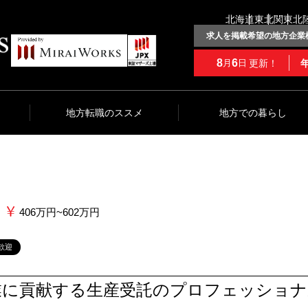
北海道
東北
関東
北
求人を掲載希望の地方企業
8
6
更新！
月
日
地方転職のススメ
地方での暮らし
406万円~602万円
歓迎
業に貢献する生産受託のプロフェッショナ