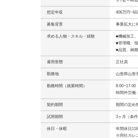
※7名～4
想定年収
406万円~6
募集背景
事業拡大に
求める人物・スキル・経験
■機械加工
■管理職、
■品質、納
雇用形態
正社員
勤務地
山形県山形
勤務時間（就業時間）
8:00~17:
時間外労働
契約期間
期間の定め
試用期間
3ヶ月（条
休日・休暇
年間休日1
※同社カレ