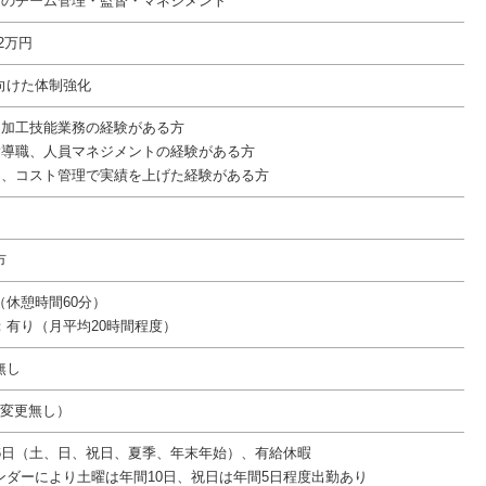
0名のチーム管理・監督・マネジメント
02万円
向けた体制強化
、加工技能業務の経験がある方
指導職、人員マネジメントの経験がある方
期、コスト管理で実績を上げた経験がある方
市
00（休憩時間60分）
：有り（月平均20時間程度）
無し
件変更無し）
16日（土、日、祝日、夏季、年末年始）、有給休暇
ンダーにより土曜は年間10日、祝日は年間5日程度出勤あり