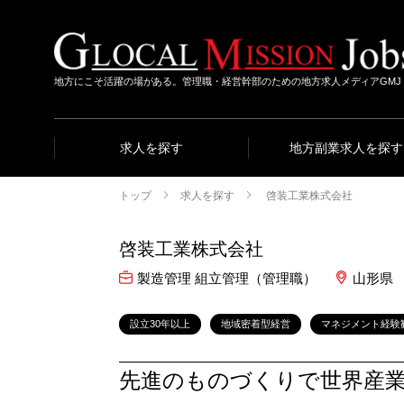
地方にこそ活躍の場がある。管理職・経営幹部のための地方求人メディアGMJ
求人を探す
地方副業求人を探す
トップ
求人を探す
啓装工業株式会社
啓装工業株式会社
製造管理 組立管理（管理職）
山形県
設立30年以上
地域密着型経営
マネジメント経験
先進のものづくりで世界産