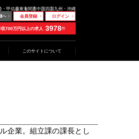
陸・甲信越
東海
関西
中国
四国
九州・沖縄
会員登録
ログイン
様へ
3978
年収700万円以上の求人
件
このサイトについて
ル企業。組立課の課長とし