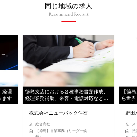
同じ地域の求人
Recommend Recruit
・経理
徳島支店における各種事務書類作成、
【徳島
きます
経理業務補助、来客・電話対応などを
ら世界
お任せします
ス」の
株式会社ニューパック住友
野田
総合商社
メ
【徳島】営業事務（リーダー候
品
補）