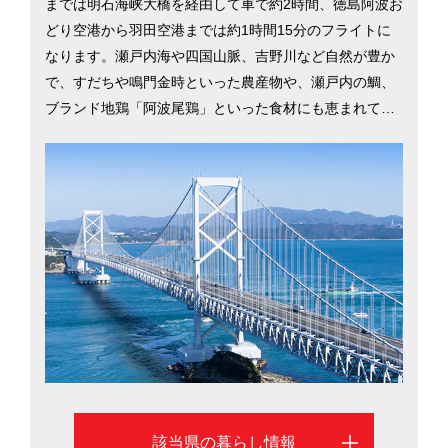
までは明石海峡大橋を経由して車で約2時間、徳島阿波お
どり空港から羽田空港までは約1時間15分のフライトに
なります。瀬戸内海や四国山脈、吉野川など自然が豊か
で、すだちや鳴門金時といった農産物や、瀬戸内の鯛、
ブランド地鶏「阿波尾鶏」といった食材にも恵まれてい
ます。県東部は良質な波を求めて全国のサーファーが訪
れるサーフィンのメッカとして有名で、毎年夏に徳島市
で行われる阿波おどりには100万人以上の観光客が訪れ
ます。化学や製薬など、県内に拠点を置く大企業も多
く、近年ではLED関連の産業も盛んになるなど、四国随
一の活気を見せています。一方、生活や教育にかかる物
価が低く、海や山、川にすぐにアクセスできるゆとりあ
る環境を求めて移住する人も多くいます。そんな徳島県
の魅力を、県庁所在地である徳島市を中心に紹介しま
す。
該当県の暮らし情報