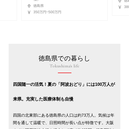
徳
徳島県
3
350万円~500万円
徳島県での暮らし
Tokushima's life
四国随一の活気！夏の「阿波おどり」には100万人が
来県。充実した医療体制も自慢
四国の北東部にある徳島県の人口は約73万人。気候は年
間を通して温暖で、日照時間が長い点が特徴です。大阪