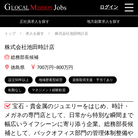
ログイン
正社員求人を探す
地方副業求人を探す
トップ
求人を探す
株式会社池田時計店
株式会社池田時計店
総務部長候補
徳島県
700万円~800万円
設立50年以上
地域密着型経営
資格取得支援・手当てあり
転勤なし
マネジメント経験歓迎
宝石・貴金属のジュエリーをはじめ、時計・
メガネの専門店として、日常から特別な瞬間まで
幅広いライフシーンに寄り添う企業。総務部長候
補として、バックオフィス部門の管理体制整備や