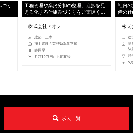
みづく
工程管理や業務分担の整理、進捗を見
社内の
える化する仕組みづくりをご支援くだ
備の仕
さい
株式会社アオノ
株式
建築・土木
建
施工管理の業務効率化支援
積
強
静岡県
静
月額10万円から応相談
5
求人一覧