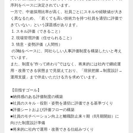
序列をベースに決定されています。
一方で、中途採用比率が高く、社員ごとにスキルや経験値が大き
く異なるため、「若くても高い技術力を持つ社員を適切に評価で
きていない」という課題感があります。
1. スキル評価（できること）
2. 現場管理評価（任せられること）
3. 情意・姿勢評価（人間性）
の3軸をベースに、同社らしい人事評価制度を構築したいと考え
ています。
また、制度を“作って終わり”ではなく、将来的には社内で継続運
用・改善できる状態まで見据えており、「現状把握→制度設計→
運用支援」まで伴走いただける方を求めています。
【目指すゴール】
■納得感のある評価制度の構築
■社員のスキル・役割・姿勢を適切に評価できる基準づくり
■評価シートおよび評価フローの構築
■社員のモチベーション向上と離職防止来々期（8月期開始）に
向けた制度設計準備
■将来的に社内で運用・改善できる仕組みづくり