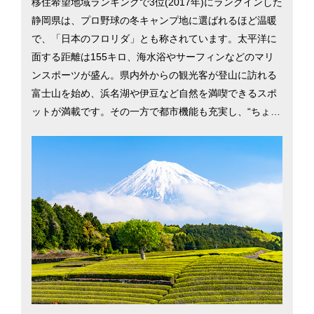
移住希望地域ランキングで3位(2017年)にランクインした
静岡県は、プロ野球の冬キャンプ地に選ばれるほど温暖
で、「日本のフロリダ」とも称されています。太平洋に
面する距離は155キロ、海水浴やサーフィンなどのマリ
ンスポーツが盛ん。県内外からの観光客が登山に訪れる
富士山を始め、浜名湖や伊豆など自然を満喫できるスポ
ットが満載です。その一方で都市機能も充実し、“ちょう
どいい地方都市”が移住者の人気を集めています。2015
年には静岡市の、親目線に立った子育て支援が高い評価
を受け、「共働き 子育てしやすい街（地方都市編）」で
1位に。静岡県の二大都市、静岡市と浜松市での暮らしを
考える際に役立つ、さまざまな移住情報を掲載していま
す。