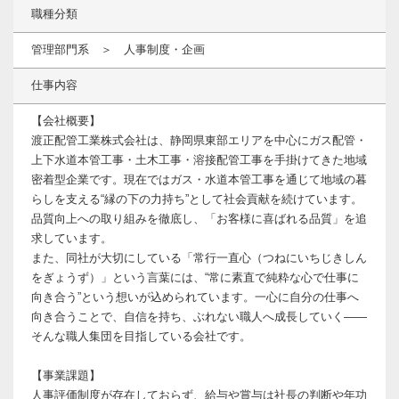
職種分類
管理部門系 ＞ 人事制度・企画
仕事内容
【会社概要】
渡正配管工業株式会社は、静岡県東部エリアを中心にガス配管・
上下水道本管工事・土木工事・溶接配管工事を手掛けてきた地域
密着型企業です。現在ではガス・水道本管工事を通じて地域の暮
らしを支える“縁の下の力持ち”として社会貢献を続けています。
品質向上への取り組みを徹底し、「お客様に喜ばれる品質」を追
求しています。
また、同社が大切にしている「常行一直心（つねにいちじきしん
をぎょうず）」という言葉には、“常に素直で純粋な心で仕事に
向き合う”という想いが込められています。一心に自分の仕事へ
向き合うことで、自信を持ち、ぶれない職人へ成長していく——
そんな職人集団を目指している会社です。
【事業課題】
人事評価制度が存在しておらず、給与や賞与は社長の判断や年功