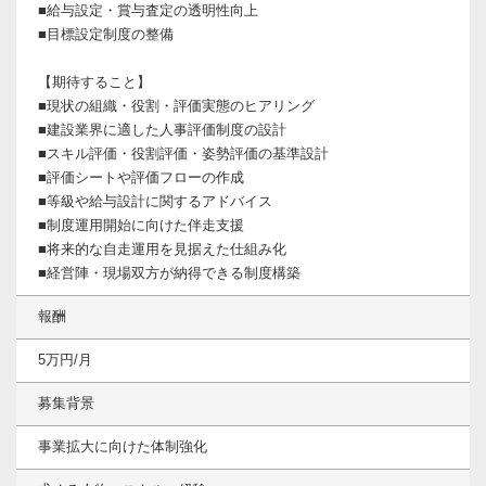
■給与設定・賞与査定の透明性向上
■目標設定制度の整備
【期待すること】
■現状の組織・役割・評価実態のヒアリング
■建設業界に適した人事評価制度の設計
■スキル評価・役割評価・姿勢評価の基準設計
■評価シートや評価フローの作成
■等級や給与設計に関するアドバイス
■制度運用開始に向けた伴走支援
■将来的な自走運用を見据えた仕組み化
■経営陣・現場双方が納得できる制度構築
報酬
5万円/月
募集背景
事業拡大に向けた体制強化