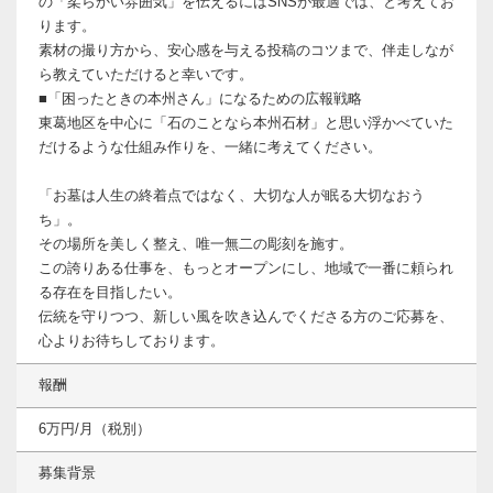
の「柔らかい雰囲気」を伝えるにはSNSが最適では、と考えてお
ります。
素材の撮り方から、安心感を与える投稿のコツまで、伴走しなが
ら教えていただけると幸いです。
■「困ったときの本州さん」になるための広報戦略
東葛地区を中心に「石のことなら本州石材」と思い浮かべていた
だけるような仕組み作りを、一緒に考えてください。
「お墓は人生の終着点ではなく、大切な人が眠る大切なおう
ち」。
その場所を美しく整え、唯一無二の彫刻を施す。
この誇りある仕事を、もっとオープンにし、地域で一番に頼られ
る存在を目指したい。
伝統を守りつつ、新しい風を吹き込んでくださる方のご応募を、
心よりお待ちしております。
報酬
6万円/月（税別）
募集背景