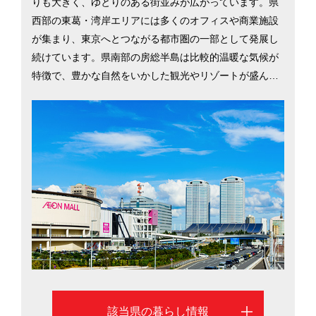
りも大きく、ゆとりのある街並みが広がっています。県
西部の東葛・湾岸エリアには多くのオフィスや商業施設
が集まり、東京へとつながる都市圏の一部として発展し
続けています。県南部の房総半島は比較的温暖な気候が
特徴で、豊かな自然をいかした観光やリゾートが盛んで
す。千葉駅から東京駅までは快速利用で約38分、県内に
成田国際空港もあるため県外や海外へのアクセスも良好
です。電車で都内に通学しやすいことから子育て世帯に
も人気で、銚子漁港に揚がる海の幸など、おいしい食べ
物が手軽に楽しめる生活環境の良さも魅力です。多彩な
魅力を備える千葉県について、千葉市、船橋市、松戸市
の情報を中心にご紹介します。
該当県の暮らし情報