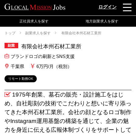
ログイン
正社員求人を探す
地方副業求人を探す
トップ
副業求人を探す
有限会社本州石材工業所
副業
有限会社本州石材工業所
ブランドロゴの刷新とSNS支援
千葉県
6万円/月（税別）
リモート勤務OK
1975年創業、墓石の販売・設計施工をはじ
め、自社彫刻の技術でこだわりと想いに寄り添っ
てきた本州石材工業所。会社の顔となるロゴ制作
やInstagram運用基盤の構築を通じて、企業の魅
力を身近に伝える広報体制づくりをサポートして