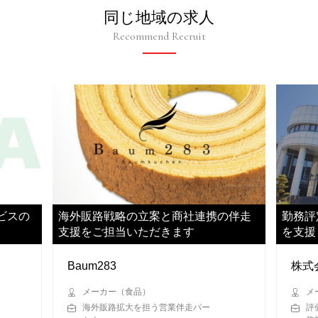
同じ地域の求人
Recommend Recruit
ビスの
海外販路戦略の立案と商社連携の伴走
勤務評
支援をご担当いただきます
を支援
Baum283
株式
メーカー（食品）
メ
海外販路拡大を担う営業伴走パー
評