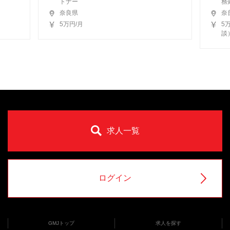
トナー
務
奈良県
奈
5万円/月
5
談
求人一覧
ログイン
GMJトップ
求人を探す