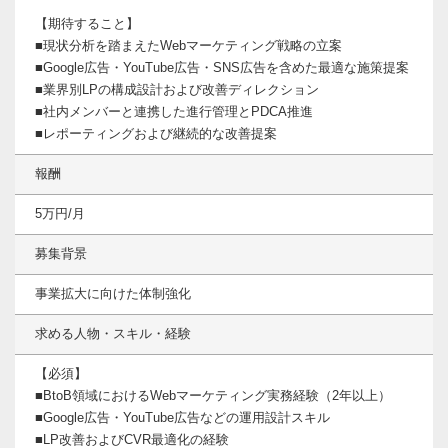
【期待すること】
■現状分析を踏まえたWebマーケティング戦略の立案
■Google広告・YouTube広告・SNS広告を含めた最適な施策提案
■業界別LPの構成設計および改善ディレクション
■社内メンバーと連携した進行管理とPDCA推進
■レポーティングおよび継続的な改善提案
報酬
5万円/月
募集背景
事業拡大に向けた体制強化
求める人物・スキル・経験
【必須】
■BtoB領域におけるWebマーケティング実務経験（2年以上）
■Google広告・YouTube広告などの運用設計スキル
■LP改善およびCVR最適化の経験