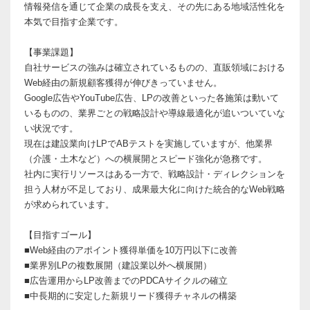
情報発信を通じて企業の成長を支え、その先にある地域活性化を
本気で目指す企業です。
【事業課題】
自社サービスの強みは確立されているものの、直販領域における
Web経由の新規顧客獲得が伸びきっていません。
Google広告やYouTube広告、LPの改善といった各施策は動いて
いるものの、業界ごとの戦略設計や導線最適化が追いついていな
い状況です。
現在は建設業向けLPでABテストを実施していますが、他業界
（介護・土木など）への横展開とスピード強化が急務です。
社内に実行リソースはある一方で、戦略設計・ディレクションを
担う人材が不足しており、成果最大化に向けた統合的なWeb戦略
が求められています。
【目指すゴール】
■Web経由のアポイント獲得単価を10万円以下に改善
■業界別LPの複数展開（建設業以外へ横展開）
■広告運用からLP改善までのPDCAサイクルの確立
■中長期的に安定した新規リード獲得チャネルの構築