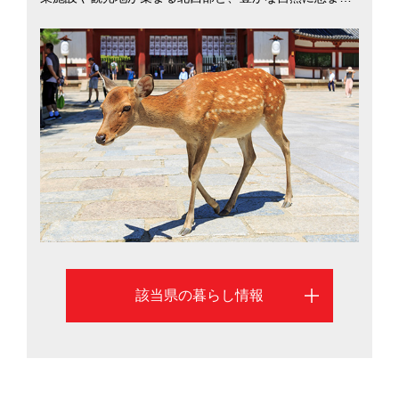
た奥大和からなり、都市部と田舎がバランスよく共存し
ています。気候は一年の寒暖差が激しく、奥大和では積
雪がある地域もあります。電車で大阪へは最短約30分、
京都までは約40分でアクセスできることから、住環境の
良い奈良に居住を構え、県外へ通勤・通学する家庭も多
数。奈良市にある「東大寺学園」や「西大和学園」は全
国レベルの有名進学校で、東大＆京大への合格者は全国
トップクラス（2017年）。地方でも水準の高い教育が受
けられます。北西部の奈良市を中心に、奈良県への移住
を考える際に役立つ生活情報を掲載しています。
該当県の暮らし情報