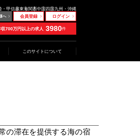
陸・甲信越
東海
関西
中国
四国
九州・沖縄
会員登録
ログイン
様へ
3980
年収700万円以上の求人
件
このサイトについて
常の滞在を提供する海の宿