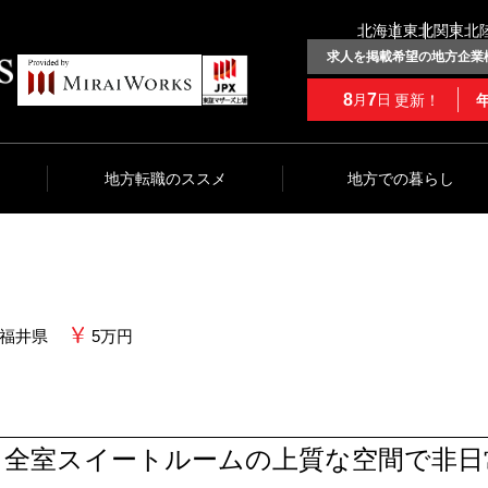
北海道
東北
関東
北
求人を掲載希望の地方企業
8
7
更新！
月
日
地方転職のススメ
地方での暮らし
福井県
5万円
、全室スイートルームの上質な空間で非日