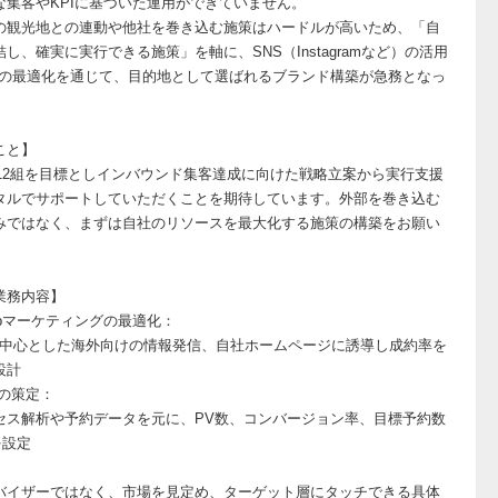
な集客やKPIに基づいた運用ができていません。
の観光地との連動や他社を巻き込む施策はハードルが高いため、「自
し、確実に実行できる施策」を軸に、SNS（Instagramなど）の活用
告の最適化を通じて、目的地として選ばれるブランド構築が急務となっ
こと】
月/12組を目標としインバウンド集客達成に向けた戦略立案から実行支援
タルでサポートしていただくことを期待しています。外部を巻き込む
みではなく、まずは自社のリソースを最大化する施策の構築をお願い
業務内容】
ebマーケティングの最適化：
ramを中心とした海外向けの情報発信、自社ホームページに誘導し成約率を
設計
Iの策定：
セス解析や予約データを元に、PV数、コンバージョン率、目標予約数
を設定
バイザーではなく、市場を見定め、ターゲット層にタッチできる具体