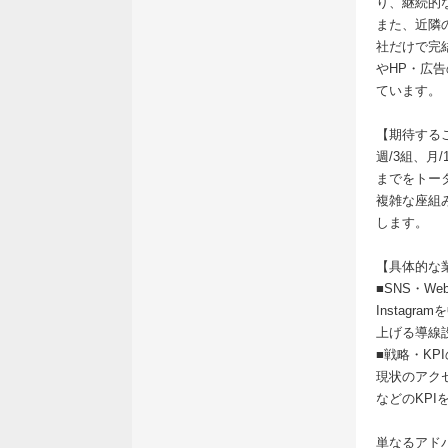
り、継続的
また、近隣
社だけで完結
やHP・広
ています。
【期待する
週/3組、
までをトー
複雑な座組
します。
【具体的な
■SNS・W
Instag
上げる導線
■戦略・KP
現状のアク
などのKPI
単なるアド