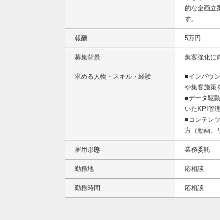
的な企画立
す。
報酬
5万円
募集背景
集客強化に
求める人物・スキル・経験
■インバウ
や集客施策
■データ駆
いたKPI管
■コンテン
方（動画、
雇用形態
業務委託
勤務地
応相談
勤務時間
応相談