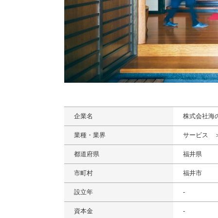
企業名
株式会社海
業種・業界
サービス 
都道府県
福井県
市町村
福井市
設立年
-
資本金
-