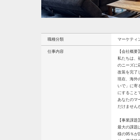
職種分類
マーケティ
仕事内容
【会社概要
私たちは、
のニーズに
改装を完了
現在、海外
いで」に寄
にすること
あなたのマ
だけません
【事業課題
最大の課題
様の95％