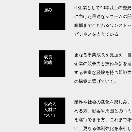
IT企業として40年以上の
強み
に向けた最適なシステムの開
細部までこだわるワンストッ
ビジネスを支えている。
更なる事業成長を見据え、自
成長
戦略
企業の競争力と技術革新を追
する豊富な経験を持つ即戦力
の構築に繋げていく。
業界や社会の変化を楽しみ、
求める
人材に
める方。顧客や周囲とのコミ
ついて
を遂行できる方。これまで培
い、更なる体制強化を牽引し