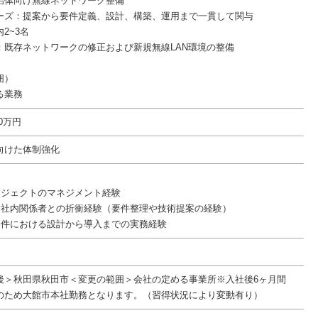
治体向け無線ネットワーク整備
ーズ：提案から要件定義、設計、構築、運用まで一貫して関与
2~3名
：既存ネットワークの修正および新規無線LAN環境の整備
囲）
る業務
00万円
向けた体制強化
ロジェクトのマネジメント経験
は社内関係者との折衝経験（要件整理や技術提案の経験）
案件における設計から導入までの実務経験
後＞秋田県秋田市＜変更の範囲＞会社の定める事業所※入社後6ヶ月間
のため大館市本社勤務となります。（習得状況により変動有り）