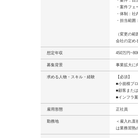
・案件：自
・案件フェ
・体制：社内
・担当範囲
（変更の範
会社の定め
想定年収
450万円~8
募集背景
事業拡大に
求める人物・スキル・経験
【必須】
■小規模プ
■顧客また
■インフラ
雇用形態
正社員
勤務地
＜雇入れ直
は業務習熟