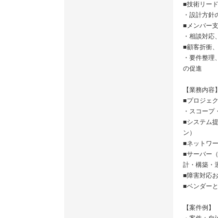
■技術リー
・設計方針
■メンバー
・相談対応
■顧客折衝
・要件整理
の促進
【業務内容
■プロジェ
・スコープ
■システム
ン）
■ネットワー
■サーバー（Wi
計・構築・
■障害対応
■ベンダー
【案件例】