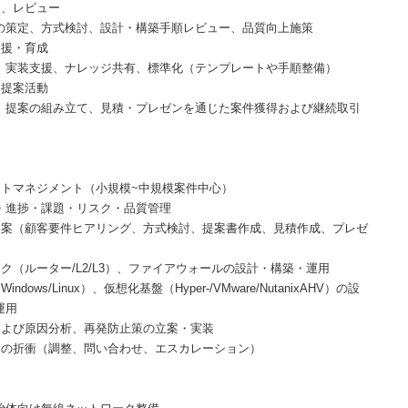
ド、レビュー
の策定、方式検討、設計・構築手順レビュー、品質向上施策
支援・育成
、実装支援、ナレッジ共有、標準化（テンプレートや手順整備）
、提案活動
、提案の組み立て、見積・プレゼンを通じた案件獲得および継続取引
】
クトマネジメント（小規模~中規模案件中心）
・進捗・課題・リスク・品質管理
提案（顧客要件ヒアリング、方式検討、提案書作成、見積作成、プレゼ
ク（ルーター/L2/L3）、ファイアウォールの設計・構築・運用
ndows/Linux）、仮想化基盤（Hyper-/VMware/NutanixAHV）の設
運用
および原因分析、再発防止策の立案・実装
との折衝（調整、問い合わせ、エスカレーション）