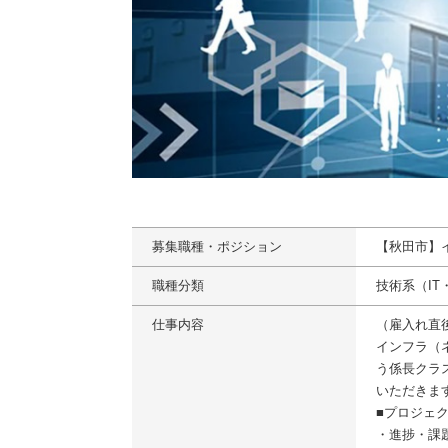
募集職種・ポジション
【秋田市】
職種分類
技術系（I
仕事内容
（雇入れ直
インフラ（
う係長クラ
いただきま
■プロジェ
・進捗・課