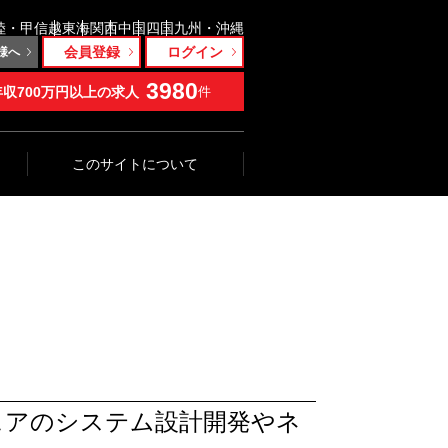
陸・甲信越
東海
関西
中国
四国
九州・沖縄
会員登録
ログイン
様へ
3980
年収700万円以上の求人
件
このサイトについて
ウェアのシステム設計開発やネ