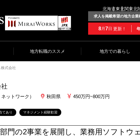
北海道
東北
関東
北
求人を掲載希望の地方企業
8
7
更新！
月
日
地方転職のススメ
地方での暮らし
ス株式会社
会社
・ネットワーク）
秋田県
450万円~800万円
当てあり
マネジメント経験歓迎
広域部門の2事業を展開し、業務用ソフト