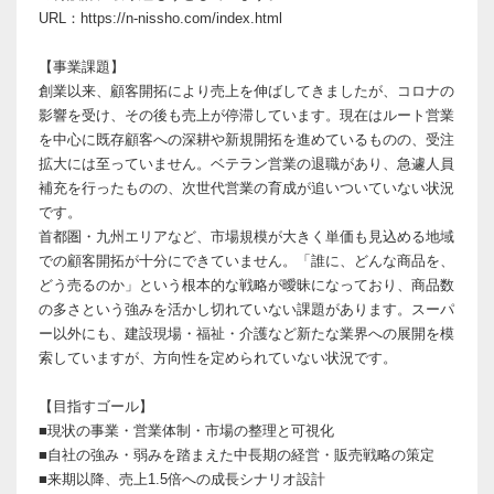
URL：https://n-nissho.com/index.html
【事業課題】
創業以来、顧客開拓により売上を伸ばしてきましたが、コロナの
影響を受け、その後も売上が停滞しています。現在はルート営業
を中心に既存顧客への深耕や新規開拓を進めているものの、受注
拡大には至っていません。ベテラン営業の退職があり、急遽人員
補充を行ったものの、次世代営業の育成が追いついていない状況
です。
首都圏・九州エリアなど、市場規模が大きく単価も見込める地域
での顧客開拓が十分にできていません。「誰に、どんな商品を、
どう売るのか」という根本的な戦略が曖昧になっており、商品数
の多さという強みを活かし切れていない課題があります。スーパ
ー以外にも、建設現場・福祉・介護など新たな業界への展開を模
索していますが、方向性を定められていない状況です。
【目指すゴール】
■現状の事業・営業体制・市場の整理と可視化
■自社の強み・弱みを踏まえた中長期の経営・販売戦略の策定
■来期以降、売上1.5倍への成長シナリオ設計