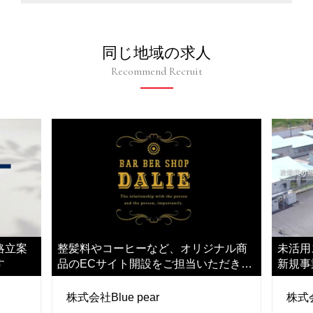
同じ地域の求人
Recommend Recruit
略立案
整髪料やコーヒーなど、オリジナル商
未活用
す
品のECサイト開設をご担当いただきま
新規事
す
株式会社Blue pear
株式