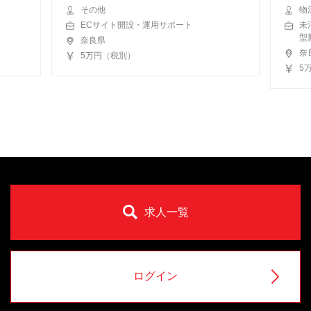
その他
物
ECサイト開設・運用サポート
未
型
奈良県
奈
5万円（税別）
5
求人一覧
ログイン