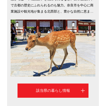
で古都の歴史にふれられるのも魅力。奈良市を中心に商
業施設や観光地が集まる北西部と、豊かな自然に恵まれ
た奥大和からなり、都市部と田舎がバランスよく共存し
ています。気候は一年の寒暖差が激しく、奥大和では積
雪がある地域もあります。電車で大阪へは最短約30分、
京都までは約40分でアクセスできることから、住環境の
良い奈良に居住を構え、県外へ通勤・通学する家庭も多
数。奈良市にある「東大寺学園」や「西大和学園」は全
国レベルの有名進学校で、東大＆京大への合格者は全国
トップクラス（2017年）。地方でも水準の高い教育が受
けられます。北西部の奈良市を中心に、奈良県への移住
を考える際に役立つ生活情報を掲載しています。
該当県の暮らし情報