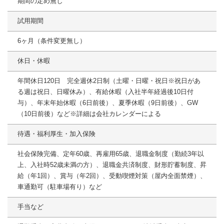
期間の定め無し
試用期間
6ヶ月（条件変更無し）
休日・休暇
年間休日120日 完全週休2日制（土曜・日曜・祝日※祝日があ
る週は祝日、日曜休み）、有給休暇（入社半年経過後10日付
与）、年末年始休暇（6日前後）、夏季休暇（9日前後）、GW
（10日前後）など※詳細は会社カレンダーによる
待遇・福利厚生・加入保険
社会保険完備、定年60歳、再雇用65歳、退職金制度（勤続3年以
上、入社時52歳未満の方）、退職金共済制度、財形貯蓄制度、昇
給（年1回）、賞与（年2回）、受動喫煙対策（屋内全面禁煙）、
車通勤可（駐車場有り）など
手当など