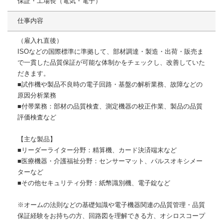
保証・工場長（電気・電子）
仕事内容
（雇入れ直後）
ISOなどの国際標準に準拠して、部材調達・製造・出荷・販売ま
で一貫した品質保証が可能な体制かをチェックし、改善していた
だきます。
■試作機や製品不良時の電子回路・基盤の解析業務、故障などの
原因分析業務
■付帯業務：部材の品質検査、測定機器の校正作業、製品の品質
評価検査など
【主な製品】
■リーダーライター分野：精算機、カード決済端末など
■医療機器・介護福祉分野：センサーマット、パルスオキシメー
ターなど
■その他セキュリティ分野：紙幣識別機、電子錠など
※オームの法則などの基礎知識や電子機器関連の品質管理・品質
保証経験をお持ちの方、回路図を理解できる方、オシロスコープ