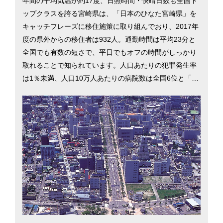
年間の平均気温が約17度、日照時間・快晴日数も全国ト
ップクラスを誇る宮崎県は、「日本のひなた宮崎県」を
キャッチフレーズに移住施策に取り組んでおり、2017年
度の県外からの移住者は932人。通勤時間は平均23分と
全国でも有数の短さで、平日でもオフの時間がしっかり
取れることで知られています。人口あたりの犯罪発生率
は1％未満、人口10万人あたりの病院数は全国6位と「安
全」「安心」を誇る宮崎県について、中心部に位置する
宮崎市の移住情報を掲載しています。…