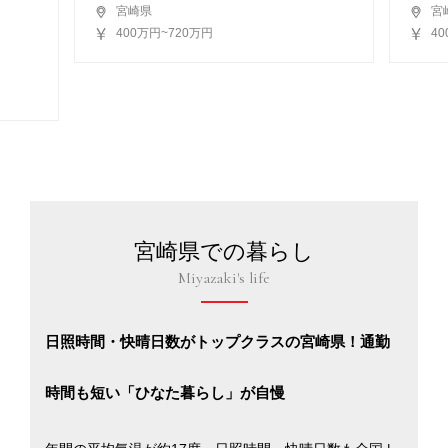
宮崎県
宮
400万円~720万円
4
宮崎県での暮らし
Miyazaki's life
日照時間・快晴日数がトップクラスの宮崎県！通勤
時間も短い「ひなた暮らし」が自慢