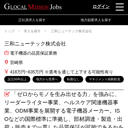
ログイン
正社員求人を探す
地方副業求人を探す
トップ
求人を探す
三和ニューテック株式会社
三和ニューテック株式会社
電子機器の品質保証業務
宮崎県
418万円~635万円 ※選考を通じて上下する可能性有り
設立50年以上
地方から世界へ
転勤なし
マネジメント経験歓迎
「ゼロからモノを生み出せる力」を強みに、
リーダーライター事業、ヘルスケア関連機器事
業、ODM事業を展開する電子機器メーカー。IS
Oなどの国際標準に準拠し、部材調達・製造・出
荷・販売まで一貫した品質保証が可能であるかを