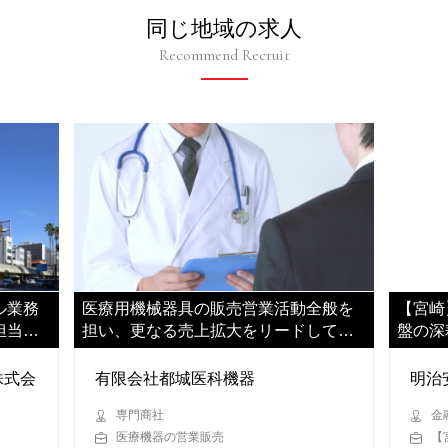
同じ地域の求人
Recommend Recruit
ル業務
医療用機械器具の販売営業活動全般を
【宮崎
担当く
担い、更なる売上拡大をリードしてい
盤の深
ただきます
ます
株式会
有限会社都城医科機器
明治
専門商社
金
医療機器の営業販売
【