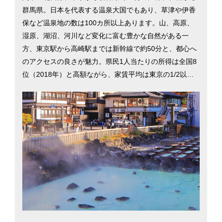
群馬県。日本を代表する温泉大国でもあり、草津や伊香
保など温泉地の数は100カ所以上あります。山、高原、
湿原、湖沼、河川など変化に富む豊かな自然がある一
方、東京駅から高崎駅までは新幹線で約50分と、都心へ
のアクセスの良さが魅力。県民1人当たりの所得は全国8
位（2018年）と高額ながら、家賃平均は東京の1/2以下
で、マイホームも購入しやすい環境です。さらに、子ど
も医療費補助の充実や待機児童数の少なさなどが評価さ
れ、子育て満足度ランキングは関東1位（2017年）。ま
た、アメリカ発祥の大型倉庫型ショッピングセンター
「コストコ前橋」をはじめ、「イオン」などの大型ショ
ッピングモールがあり、買い物も便利です。群馬県の二
大都市である前橋市と高崎市での暮らしを考える際に役
立つ、さまざまな移住支援情報を掲載しています。