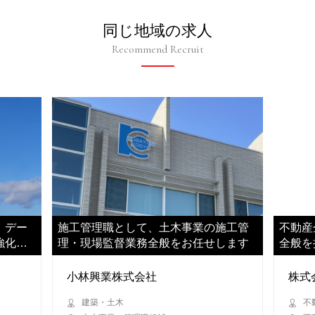
同じ地域の求人
Recommend Recruit
、デー
施工管理職として、土木事業の施工管
不動産
強化に
理・現場監督業務全般をお任せします
全般を
ます
小林興業株式会社
株式
建築・土木
不