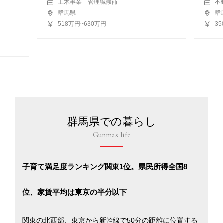
土木事業 管理職候補
不
群馬県
群
518万円~630万円
3
群馬県での暮らし
Gunma's life
子育て満足度ランキング関東1位。県民所得全国8
位、家賃平均は東京の半分以下
関東の北西部、東京から新幹線で50分の距離に位置する