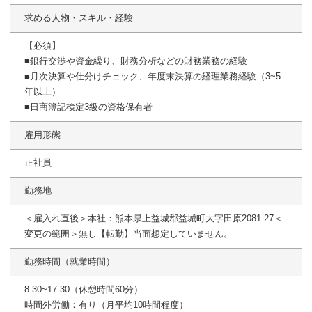
求める人物・スキル・経験
【必須】
■銀行交渉や資金繰り、財務分析などの財務業務の経験
■月次決算や仕分けチェック、年度末決算の経理業務経験（3~5
年以上）
■日商簿記検定3級の資格保有者
雇用形態
正社員
勤務地
＜雇入れ直後＞本社：熊本県上益城郡益城町大字田原2081-27＜
変更の範囲＞無し【転勤】当面想定していません。
勤務時間（就業時間）
8:30~17:30（休憩時間60分）
時間外労働：有り（月平均10時間程度）