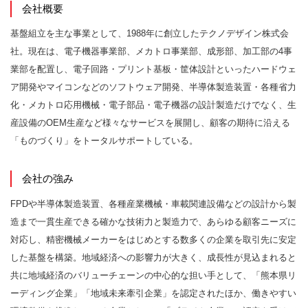
会社概要
基盤組立を主な事業として、1988年に創立したテクノデザイン株式会
社。現在は、電子機器事業部、メカトロ事業部、成形部、加工部の4事
業部を配置し、電子回路・プリント基板・筐体設計といったハードウェ
ア開発やマイコンなどのソフトウェア開発、半導体製造装置・各種省力
化・メカトロ応用機械・電子部品・電子機器の設計製造だけでなく、生
産設備のOEM生産など様々なサービスを展開し、顧客の期待に沿える
「ものづくり」をトータルサポートしている。
会社の強み
FPDや半導体製造装置、各種産業機械・車載関連設備などの設計から製
造まで一貫生産できる確かな技術力と製造力で、あらゆる顧客ニーズに
対応し、精密機械メーカーをはじめとする数多くの企業を取引先に安定
した基盤を構築。地域経済への影響力が大きく、成長性が見込まれると
共に地域経済のバリューチェーンの中心的な担い手として、「熊本県リ
ーディング企業」「地域未来牽引企業」を認定されたほか、働きやすい