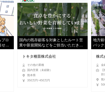
らプロ
国内の既存顧客を対象としたルート営
地方銀
任せし
業や新規開拓などをご担当いただきま
バック
す
ます
トキタ種苗株式会社
株式
その他の業種
金
国内営業（未経験）
【
担
熊本県
熊
350万円~450万円
50