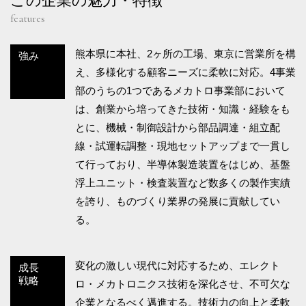
この企業の魅力・特徴
features
熊本県に本社、2ヶ所の工場、東京に営業所を構
強み
え、多様化する顧客ニーズに柔軟に対応。4事業
部のうちの1つであるメカトロ事業部において
は、創業から培ってきた技術・知識・経験をも
とに、機械・制御設計から部品調達・組立配
線・試運転調整・現地セットアップまで一貫し
て行っており、半導体製造装置をはじめ、基盤
浮上ユニット・検査装置など数多くの製作実績
を誇り、ものづくり業界の発展に貢献してい
る。
変化の激しい現代に対応するため、エレクト
成長
戦略
ロ・メカトロニクス技術を深化させ、不可欠な
企業となるべく邁進する。技術力の向上と柔軟