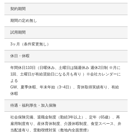
契約期間
期間の定め無し
試用期間
3ヶ月（条件変更無し）
休日・休暇
年間休日110日（日曜休み、土曜日は隔週休み 週休2日制 ※月に
1回、土曜日が有給奨励日になる月も有り ）※会社カレンダーに
よる
GW、夏季休暇、年末年始（3~4日）、育休取得実績有り、有給
休暇
待遇・福利厚生・加入保険
社会保険完備、退職金制度（勤続3年以上）、定年（65歳）、再
雇用制度有り、産休育休制度、介護休暇制度、食堂スペース、弁
当配達有り、受動喫煙対策（敷地内全面禁煙）