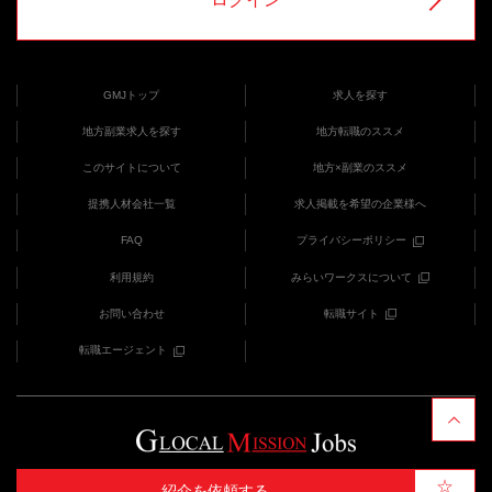
GMJトップ
求人を探す
地方副業求人を探す
地方転職のススメ
このサイトについて
地方×副業のススメ
提携人材会社一覧
求人掲載を希望の企業様へ
FAQ
プライバシーポリシー
利用規約
みらいワークスについて
お問い合わせ
転職サイト
転職エージェント
COPYRIGHT (C) みらいワークス provides GMJ
紹介を依頼する