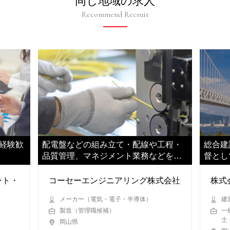
同じ地域の求人
Recommend Recruit
未経験歓
配電盤などの組み立て・配線や工程・
総合建
品質管理、マネジメント業務などをお
督とし
任せします
いただ
ント・
コーセーエンジニアリング株式会社
株式
メーカー（電気・電子・半導体）
建
製造（管理職候補）
一
士
岡山県