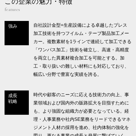
この企業の魅力・特徴
features
自社設計金型+生産設備による卓越したプレス
強み
加工技術を持つフイルム・テープ製品加工メー
カー。複数素材を1ラインで連続して加工できる
「ワンパス加工」技術を確立し、高速・高精度
を両立した異素材複合加工を可能とする。加
工・取り扱いの難しい材料にも対応しており、
幅広い分野で豊富な実績を誇る。
時代や顧客のニーズに応える技術力の向上、事
成長
戦略
業領域および国内外の販路拡大を目指すために
も、より強固な組織力が必要となっている。経
理・人事業務や社内SE業務をリードできるマネ
ジメント人材の採用を進め、社内体制の強化を
図り、更なる事業の成長と発展に繋げていく。