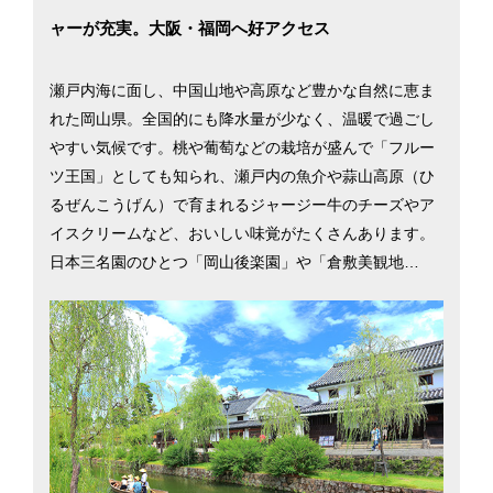
ャーが充実。大阪・福岡へ好アクセス
瀬戸内海に面し、中国山地や高原など豊かな自然に恵ま
れた岡山県。全国的にも降水量が少なく、温暖で過ごし
やすい気候です。桃や葡萄などの栽培が盛んで「フルー
ツ王国」としても知られ、瀬戸内の魚介や蒜山高原（ひ
るぜんこうげん）で育まれるジャージー牛のチーズやア
イスクリームなど、おいしい味覚がたくさんあります。
日本三名園のひとつ「岡山後楽園」や「倉敷美観地
区」、温泉郷の「美作三湯」など観光スポットも多く、
夏は海水浴、冬はスキーや温泉など県内のレジャーも充
実しています。県には4つの高速道路、JR岡山駅からは6
本の在来線が東西南北に張り巡らされ、本州と四国・九
州を結び、大阪や福岡など近郊の大都市へ行くのにも便
利です。また、全国でもトップクラスの医師数を誇り、
豊かな自然環境の中で安心して子育てができるのも魅力
です。岡山市と倉敷市を中心に岡山県での暮らしを考え