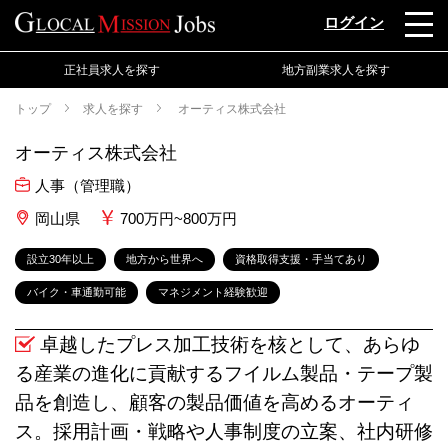
ログイン
正社員求人を探す
地方副業求人を探す
トップ
求人を探す
オーティス株式会社
オーティス株式会社
人事（管理職）
岡山県
700万円~800万円
設立30年以上
地方から世界へ
資格取得支援・手当てあり
バイク・車通勤可能
マネジメント経験歓迎
卓越したプレス加工技術を核として、あらゆ
る産業の進化に貢献するフイルム製品・テープ製
品を創造し、顧客の製品価値を高めるオーティ
ス。採用計画・戦略や人事制度の立案、社内研修