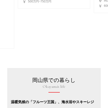
岡
500万円~750万円
6
岡山県での暮らし
Okayama's life
温暖気候の「フルーツ王国」、海水浴やスキーレジ