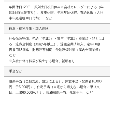
年間休日120日 原則土日祝日休み※会社カレンダーによる（年
6回土曜出勤有り）、夏季休暇、年末年始休暇、有給休暇（入社
半年経過後10日付与） など
待遇・福利厚生・加入保険
社会保険完備、昇給（年1回）・賞与（年2回）※業績・能力によ
る、退職金制度（勤続5年以上）、退職金共済加入、定年60歳、
再雇用65歳迄、財形貯蓄制度、受動喫煙対策（屋内全面禁煙）
など
※入社に伴う転居が発生する場合、補助有り
手当など
通勤手当（全額支給、規定による）、家族手当（配偶者18,000
円、子5,000円）、住宅手当（自宅から通えない場合に限り支
給、上限60,000円/月）、職務職能手当、残業手当 など