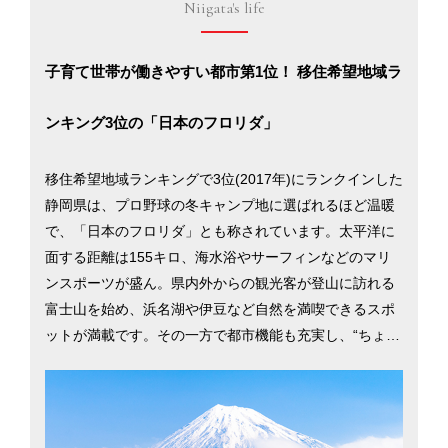
Niigata's life
子育て世帯が働きやすい都市第1位！ 移住希望地域ラ
ンキング3位の「日本のフロリダ」
移住希望地域ランキングで3位(2017年)にランクインした
静岡県は、プロ野球の冬キャンプ地に選ばれるほど温暖
で、「日本のフロリダ」とも称されています。太平洋に
面する距離は155キロ、海水浴やサーフィンなどのマリ
ンスポーツが盛ん。県内外からの観光客が登山に訪れる
富士山を始め、浜名湖や伊豆など自然を満喫できるスポ
ットが満載です。その一方で都市機能も充実し、“ちょう
どいい地方都市”が移住者の人気を集めています。2015
年には静岡市の、親目線に立った子育て支援が高い評価
を受け、「共働き 子育てしやすい街（地方都市編）」で
1位に。静岡県の二大都市、静岡市と浜松市での暮らしを