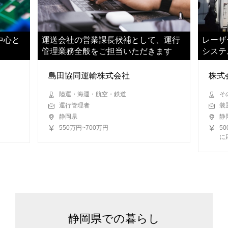
中心と
運送会社の営業課長候補として、運行
レーザ
管理業務全般をご担当いただきます
システ
す
島田協同運輸株式会社
株式
陸運・海運・航空・鉄道
そ
運行管理者
装
静岡県
静
550万円~700万円
5
に
静岡県での暮らし