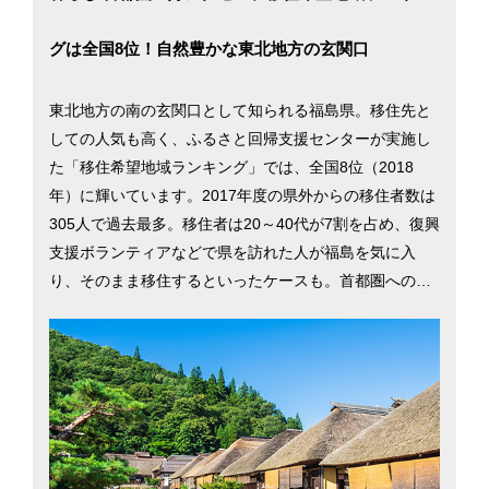
グは全国8位！自然豊かな東北地方の玄関口
東北地方の南の玄関口として知られる福島県。移住先と
しての人気も高く、ふるさと回帰支援センターが実施し
た「移住希望地域ランキング」では、全国8位（2018
年）に輝いています。2017年度の県外からの移住者数は
305人で過去最多。移住者は20～40代が7割を占め、復興
支援ボランティアなどで県を訪れた人が福島を気に入
り、そのまま移住するといったケースも。首都圏へのア
クセスが良く、新幹線を利用すれば東京まで約1時間30
分、さらに高速道路の整備も進んでいて車では約3時間の
距離です。