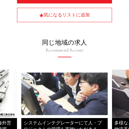
気になるリストに追加
同じ地域の求人
Recommend Recruit
海外営
システムインテグレーターにて人・プ
多様な