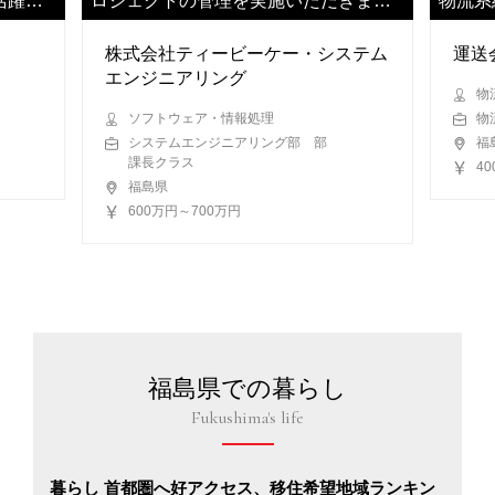
活躍い
ロジェクトの管理を実施いただきま
物流系
す。
ます
株式会社ティービーケー・システム
運送
エンジニアリング
物
ソフトウェア・情報処理
物
システムエンジニアリング部 部
福
課長クラス
4
福島県
600万円～700万円
福島県での暮らし
Fukushima's life
暮らし 首都圏へ好アクセス、移住希望地域ランキン