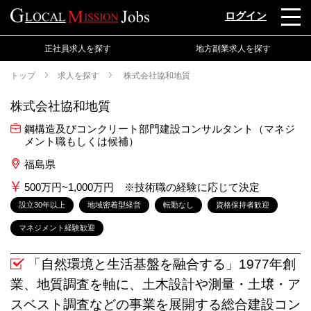
ログイン
正社員求人を探す
地方副業求人を探す
トップ
求人を探す
株式会社協和地質
株式会社協和地質
鋼構造及びコンクリート部門建設コンサルタント（マネジ
メント職もしくは候補）
福島県
500万円~1,000万円 ※技術職の経験に応じて決定
設立30年以上
地域密着型経営
転勤なし
資格保持者歓迎
マネジメント経験歓迎
「自然環境と生活基盤を融合する」1977年創
業、地質調査を軸に、土木設計や測量・土壌・ア
スベスト調査などの事業を展開する総合建設コン