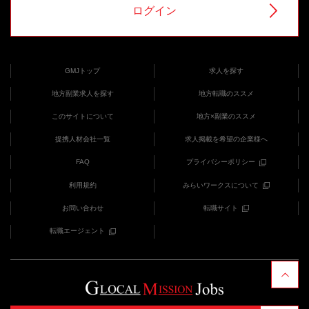
ログイン
GMJトップ
求人を探す
地方副業求人を探す
地方転職のススメ
このサイトについて
地方×副業のススメ
提携人材会社一覧
求人掲載を希望の企業様へ
FAQ
プライバシーポリシー
利用規約
みらいワークスについて
お問い合わせ
転職サイト
転職エージェント
COPYRIGHT (C) みらいワークス provides GMJ