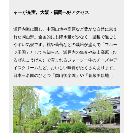
ャーが充実。大阪・福岡へ好アクセス
瀬戸内海に面し、中国山地や高原など豊かな自然に恵ま
れた岡山県。全国的にも降水量が少なく、温暖で過ごし
やすい気候です。桃や葡萄などの栽培が盛んで「フルー
ツ王国」としても知られ、瀬戸内の魚介や蒜山高原（ひ
るぜんこうげん）で育まれるジャージー牛のチーズやア
イスクリームなど、おいしい味覚がたくさんあります。
日本三名園のひとつ「岡山後楽園」や「倉敷美観地
区」、温泉郷の「美作三湯」など観光スポットも多く、
夏は海水浴、冬はスキーや温泉など県内のレジャーも充
実しています。県には4つの高速道路、JR岡山駅からは6
本の在来線が東西南北に張り巡らされ、本州と四国・九
州を結び、大阪や福岡など近郊の大都市へ行くのにも便
利です。また、全国でもトップクラスの医師数を誇り、
豊かな自然環境の中で安心して子育てができるのも魅力