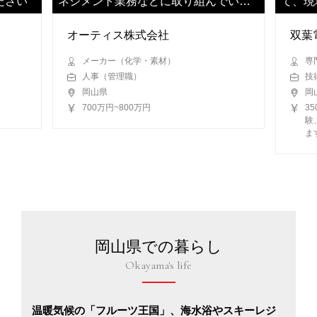
ださい
ネジメント業務などに取り組んでいた
て、現
だきます
ます
オーティス株式会社
双葉
メーカー（化学・素材）
専
人事（管理職）
技
岡山県
岡
700万円~800万円
3
験
ま
岡山県での暮らし
Okayama's life
温暖気候の「フルーツ王国」、海水浴やスキーレジ