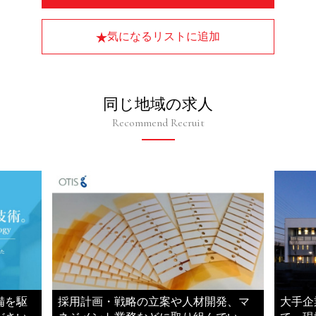
気になるリストに追加
同じ地域の求人
Recommend Recruit
備を駆
採用計画・戦略の立案や人材開発、マ
大手企