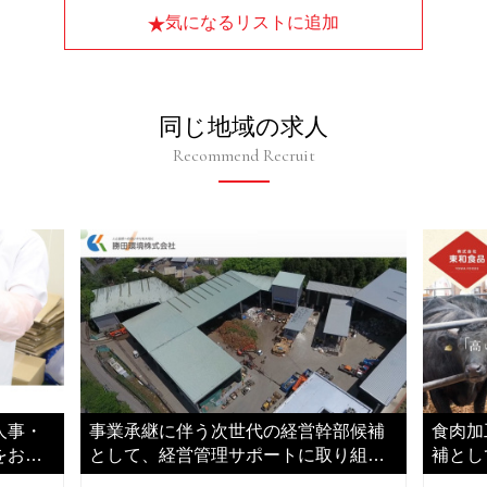
気になるリストに追加
同じ地域の求人
Recommend Recruit
人事・
事業承継に伴う次世代の経営幹部候補
食肉加
をお任
として、経営管理サポートに取り組み
補とし
ご活躍ください
だきま