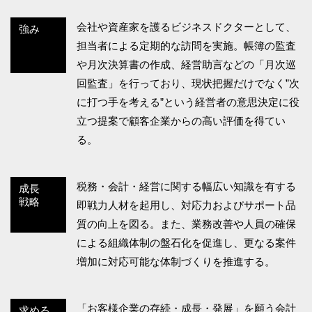
会社や資産家を護るビジネスドクターとして、
強み
担当者による定期的な訪問を実施。帳簿の監査
や月次決算書の作成、経営助言などの「月次巡
回監査」を行っており、現状把握だけでなく”次
に打つ手を考える”という経営者の意思決定に役
立つ提案で顧客企業からの高い評価を得てい
る。
税務・会計・経営に関する幅広い知識を有する
成長
戦略
即戦力人材を起用し、対応力およびサポート品
質の向上を図る。また、業務改善や人員の確保
による組織体制の盤石化を促進し、更なる案件
増加に対応可能な体制づくりを推進する。
「お客様企業の存続・成長・発展」を願う会計
求める