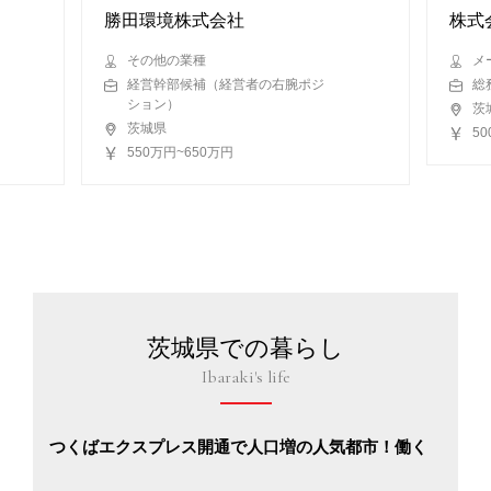
勝田環境株式会社
株式
その他の業種
メ
経営幹部候補（経営者の右腕ポジ
総
ション）
茨
茨城県
5
550万円~650万円
茨城県での暮らし
Ibaraki's life
つくばエクスプレス開通で人口増の人気都市！働く