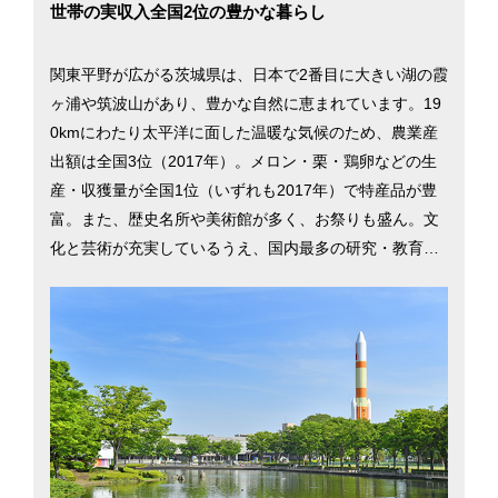
世帯の実収入全国2位の豊かな暮らし
関東平野が広がる茨城県は、日本で2番目に大きい湖の霞
ヶ浦や筑波山があり、豊かな自然に恵まれています。19
0kmにわたり太平洋に面した温暖な気候のため、農業産
出額は全国3位（2017年）。メロン・栗・鶏卵などの生
産・収獲量が全国1位（いずれも2017年）で特産品が豊
富。また、歴史名所や美術館が多く、お祭りも盛ん。文
化と芸術が充実しているうえ、国内最多の研究・教育機
関を有するなど、子育てに適した環境がそろっていると
いえます。都心までは水戸市から約65分、つくば市から
は約45分とアクセスも良く、通勤や買い物の目的で都心
にでかける人も少なくありません。また、勤労者世帯の
実収入は全国2位と、働く世帯が比較的裕福な暮らしをし
ているといえます。歴史情緒ある水戸市と発展が進むつ
くば市を中心に茨城県での暮らしを考える際に役立つ情
報を掲載しています