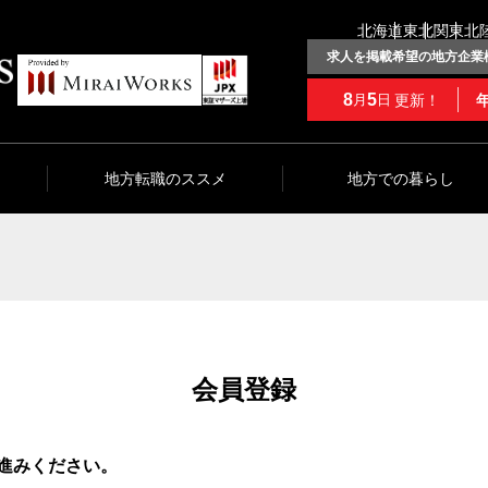
北海道
東北
関東
北
求人を掲載希望の地方企業
8
5
更新！
月
日
地方転職のススメ
地方での暮らし
会員登録
進みください。