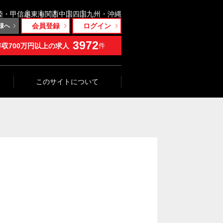
陸・甲信越
東海
関西
中国
四国
九州・沖縄
会員登録
ログイン
様へ
3972
年収700万円以上の求人
件
このサイトについて