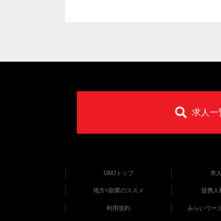
求人一
GMJトップ
求
地方×副業のススメ
提携人
利用規約
みらいワー