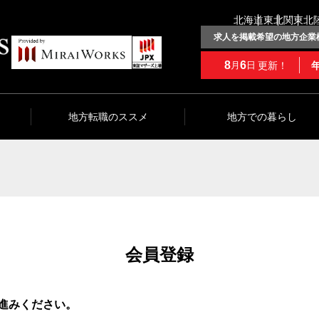
北海道
東北
関東
北
求人を掲載希望の地方企業
8
6
更新！
月
日
地方転職のススメ
地方での暮らし
会員登録
進みください。