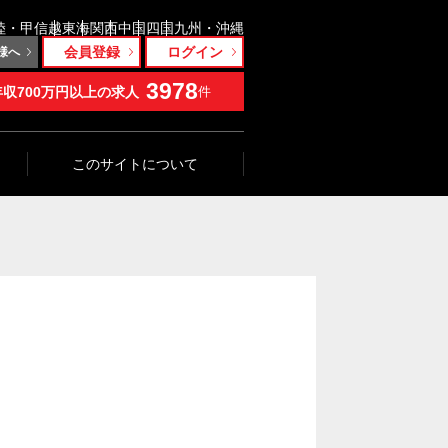
陸・甲信越
東海
関西
中国
四国
九州・沖縄
会員登録
ログイン
様へ
3978
年収700万円以上の求人
件
このサイトについて