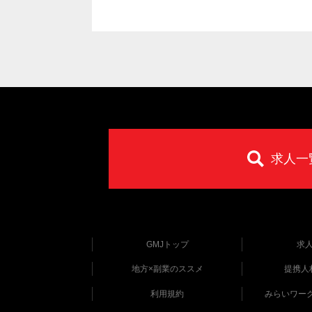
求人一
GMJトップ
求
地方×副業のススメ
提携人
利用規約
みらいワー