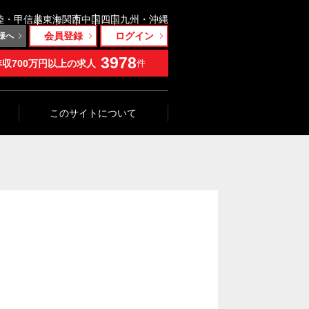
陸・甲信越
東海
関西
中国
四国
九州・沖縄
会員登録
ログイン
様へ
3978
年収700万円以上の求人
件
このサイトについて