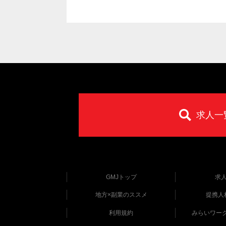
求人一
GMJトップ
求
地方×副業のススメ
提携人
利用規約
みらいワー