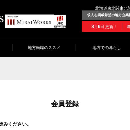
北海道
東北
関東
北
求人を掲載希望の地方企業
8
6
更新！
月
日
地方転職のススメ
地方での暮らし
会員登録
進みください。