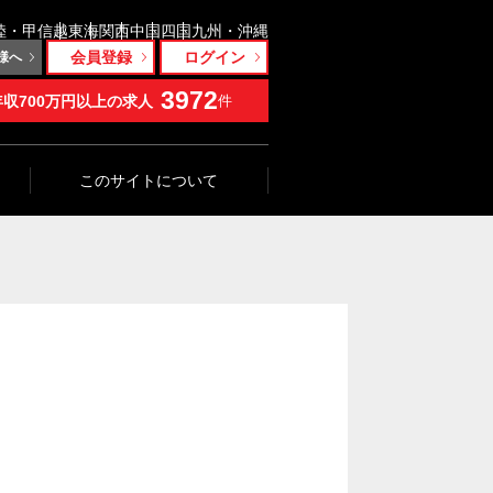
陸・甲信越
東海
関西
中国
四国
九州・沖縄
会員登録
ログイン
様へ
3972
年収700万円以上の求人
件
このサイトについて