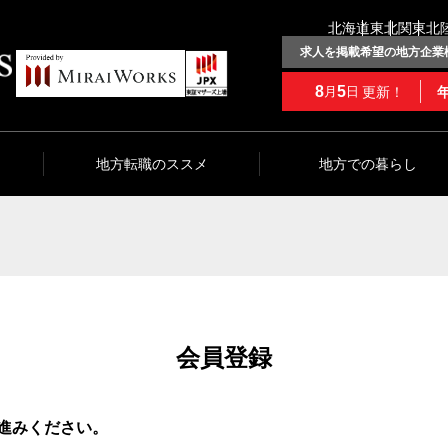
北海道
東北
関東
北
求人を掲載希望の地方企業
8
5
更新！
月
日
地方転職のススメ
地方での暮らし
会員登録
進みください。