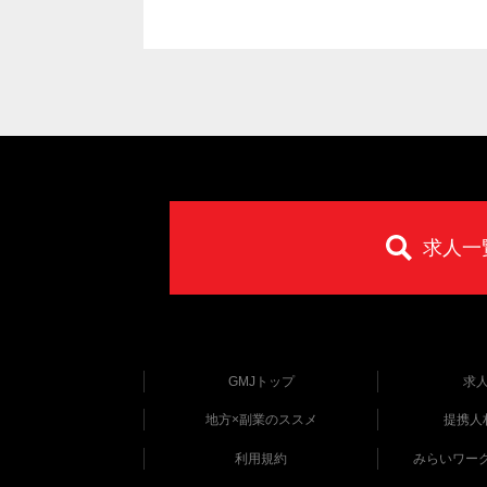
求人一
GMJトップ
求
地方×副業のススメ
提携人
利用規約
みらいワー