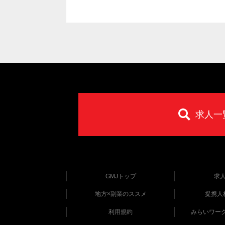
求人一
GMJトップ
求
地方×副業のススメ
提携人
利用規約
みらいワー