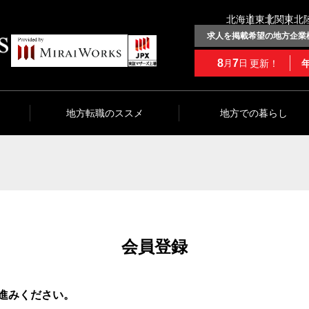
北海道
東北
関東
北
求人を掲載希望の地方企業
8
7
更新！
月
日
地方転職のススメ
地方での暮らし
会員登録
進みください。