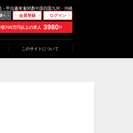
陸・甲信越
東海
関西
中国
四国
九州・沖縄
会員登録
ログイン
様へ
3980
年収700万円以上の求人
件
このサイトについて