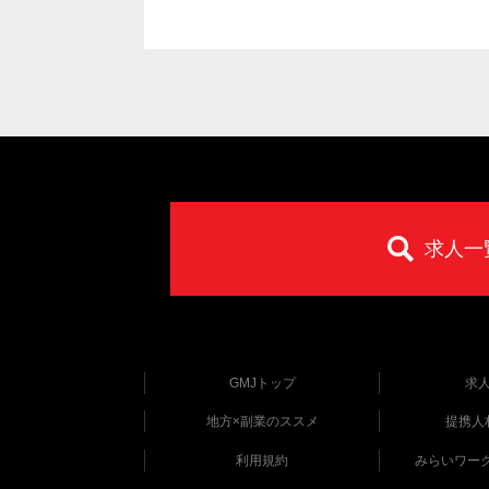
求人一
GMJトップ
求
地方×副業のススメ
提携人
利用規約
みらいワー