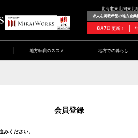
北海道
東北
関東
北
求人を掲載希望の地方企業
8
7
更新！
月
日
地方転職のススメ
地方での暮らし
会員登録
進みください。