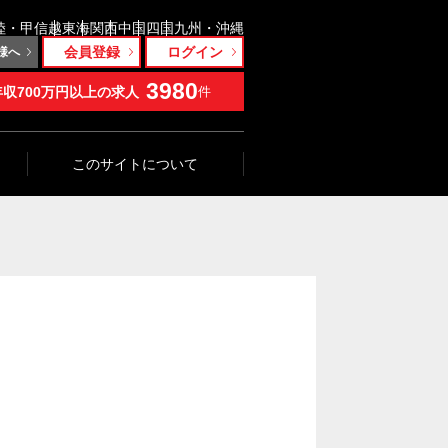
陸・甲信越
東海
関西
中国
四国
九州・沖縄
会員登録
ログイン
様へ
3980
年収700万円以上の求人
件
このサイトについて