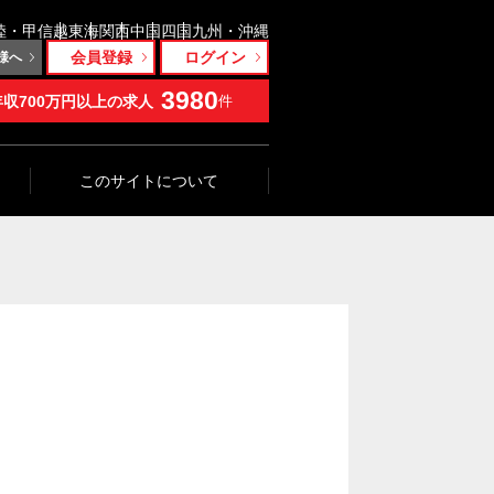
陸・甲信越
東海
関西
中国
四国
九州・沖縄
会員登録
ログイン
様へ
3980
年収700万円以上の求人
件
このサイトについて