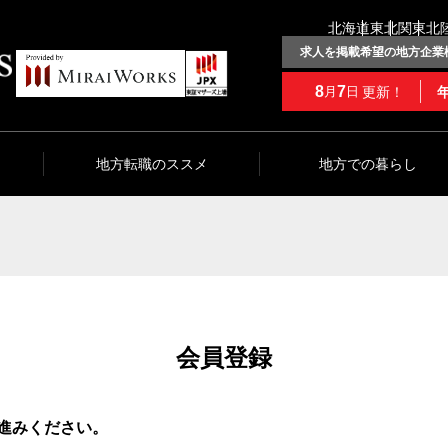
北海道
東北
関東
北
求人を掲載希望の地方企業
8
7
更新！
月
日
地方転職のススメ
地方での暮らし
会員登録
進みください。