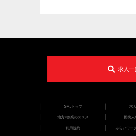
求人一
GMJトップ
求
地方×副業のススメ
提携人
利用規約
みらいワー