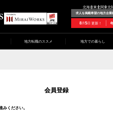
北海道
東北
関東
北
求人を掲載希望の地方企業
8
5
更新！
月
日
地方転職のススメ
地方での暮らし
会員登録
進みください。