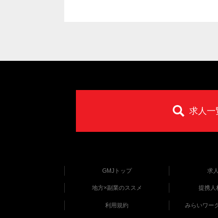
求人一
GMJトップ
求
地方×副業のススメ
提携人
利用規約
みらいワー