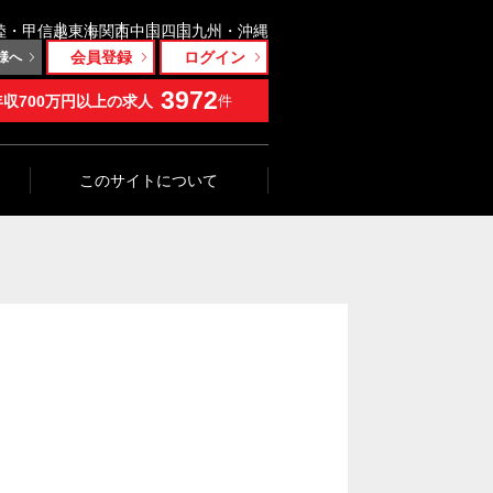
陸・甲信越
東海
関西
中国
四国
九州・沖縄
会員登録
ログイン
様へ
3972
年収700万円以上の求人
件
このサイトについて