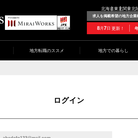
北海道
東北
関東
北
求人を掲載希望の地方企業
8
7
更新！
月
日
地方転職のススメ
地方での暮らし
ログイン