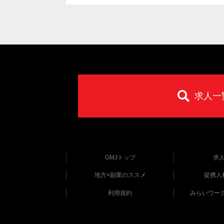
求人一
GMJトップ
求
地方×副業のススメ
提携人
利用規約
みらいワー