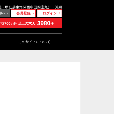
陸・甲信越
東海
関西
中国
四国
九州・沖縄
会員登録
ログイン
様へ
3980
年収700万円以上の求人
件
このサイトについて