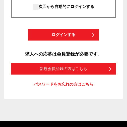
次回から自動的にログインする
ログインする
求人への応募は会員登録が必要です。
新規会員登録の方はこちら
パスワードをお忘れの方はこちら