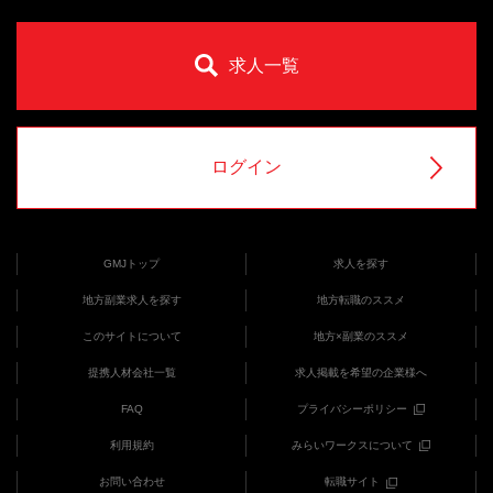
求人一覧
ログイン
GMJトップ
求人を探す
地方副業求人を探す
地方転職のススメ
このサイトについて
地方×副業のススメ
提携人材会社一覧
求人掲載を希望の企業様へ
FAQ
プライバシーポリシー
利用規約
みらいワークスについて
お問い合わせ
転職サイト