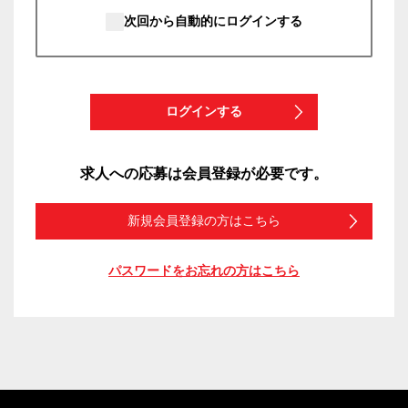
次回から自動的にログインする
ログインする
求人への応募は会員登録が必要です。
新規会員登録の方はこちら
パスワードをお忘れの方はこちら