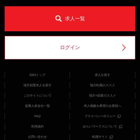
求人一覧
ログイン
GMJトップ
求人を探す
地方副業求人を探す
地方転職のススメ
このサイトについて
地方×副業のススメ
提携人材会社一覧
求人掲載を希望の企業様へ
FAQ
プライバシーポリシー
利用規約
みらいワークスについて
お問い合わせ
転職サイト