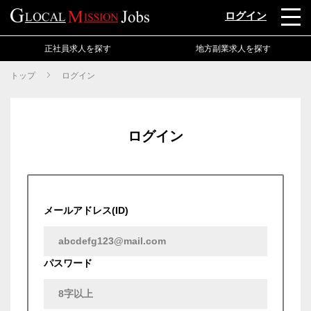
ログイン
正社員求人を探す
地方副業求人を探す
トップ
ログイン
ログイン
メールアドレス(ID)
パスワード