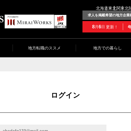
北海道
東北
関東
北
求人を掲載希望の地方企業
8
6
更新！
月
日
地方転職のススメ
地方での暮らし
ログイン