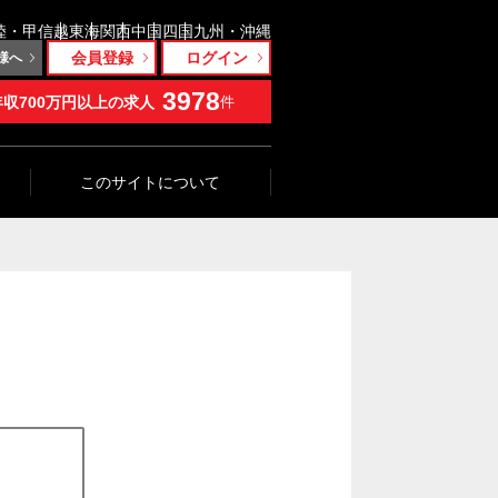
陸・甲信越
東海
関西
中国
四国
九州・沖縄
会員登録
ログイン
様へ
3978
年収700万円以上の求人
件
このサイトについて