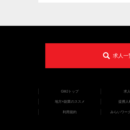
求人一
GMJトップ
求
地方×副業のススメ
提携人
利用規約
みらいワー