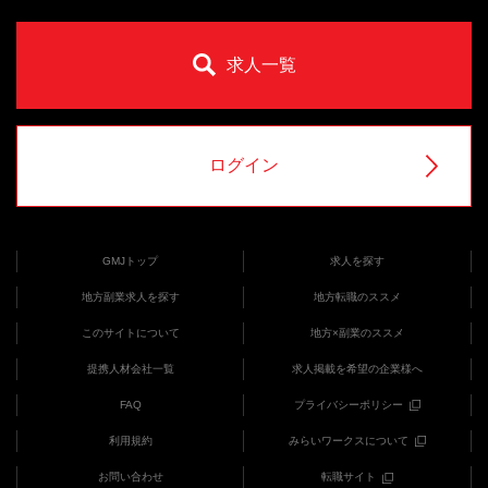
求人一覧
ログイン
GMJトップ
求人を探す
地方副業求人を探す
地方転職のススメ
このサイトについて
地方×副業のススメ
提携人材会社一覧
求人掲載を希望の企業様へ
FAQ
プライバシーポリシー
利用規約
みらいワークスについて
お問い合わせ
転職サイト