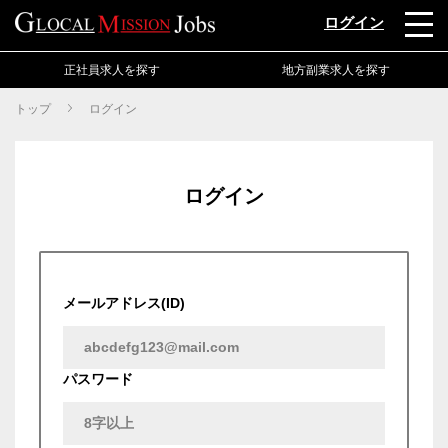
ログイン
正社員求人を探す
地方副業求人を探す
トップ
ログイン
ログイン
メールアドレス(ID)
パスワード