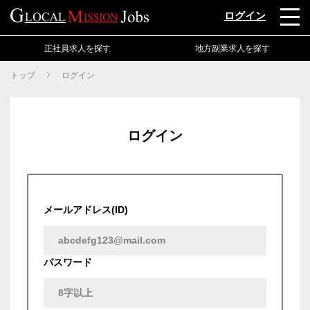
ログイン
正社員求人を探す
地方副業求人を探す
トップ
ログイン
ログイン
メールアドレス(ID)
パスワード