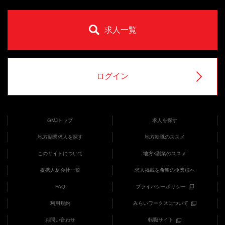
求人一覧
ログイン
GMJトップ
求人を探す
地方副業求人を探す
地方転職のススメ
このサイトについて
地方×副業のススメ
提携人材会社一覧
求人掲載を希望の企業様へ
FAQ
プライバシーポリシー
利用規約
みらいワークスについて
お問い合わせ
転職サイト