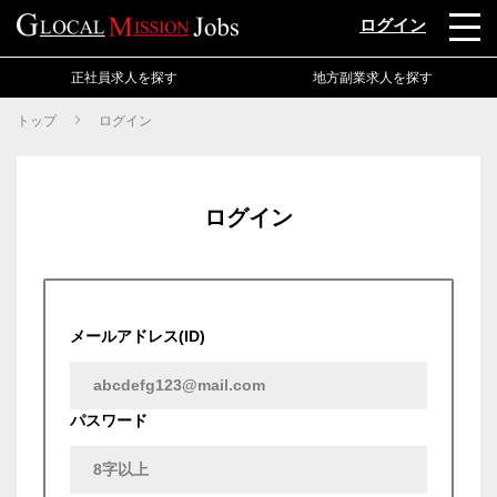
ログイン
正社員求人を探す
地方副業求人を探す
トップ
ログイン
ログイン
メールアドレス(ID)
パスワード