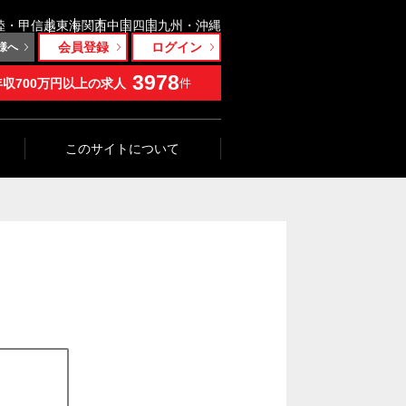
陸・甲信越
東海
関西
中国
四国
九州・沖縄
会員登録
ログイン
様へ
3978
年収700万円以上の求人
件
このサイトについて