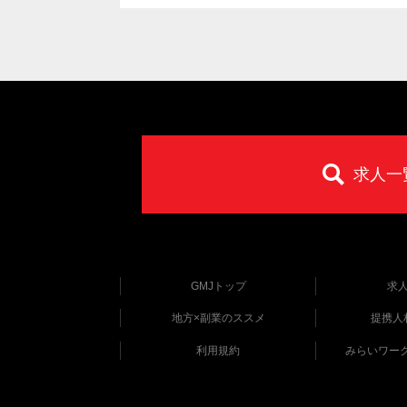
求人一
GMJトップ
求
地方×副業のススメ
提携人
利用規約
みらいワー