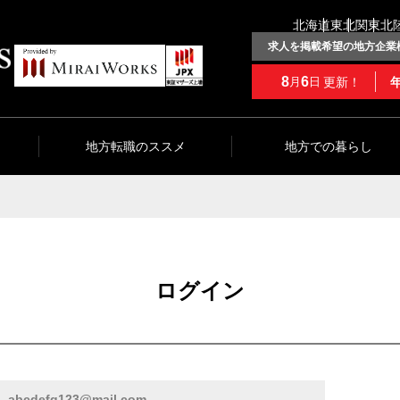
北海道
東北
関東
北
求人を掲載希望の地方企業
8
6
更新！
月
日
地方転職のススメ
地方での暮らし
ログイン