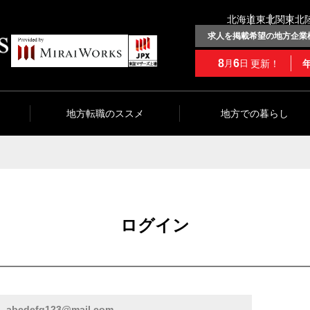
北海道
東北
関東
北
求人を掲載希望の地方企業
8
6
更新！
月
日
地方転職のススメ
地方での暮らし
ログイン