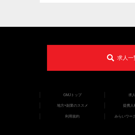
求人一
GMJトップ
求
地方×副業のススメ
提携人
利用規約
みらいワー