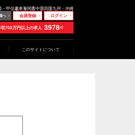
陸・甲信越
東海
関西
中国
四国
九州・沖縄
会員登録
ログイン
様へ
3978
年収700万円以上の求人
件
このサイトについて